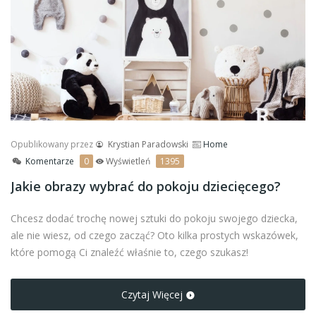
Opublikowany przez
Krystian Paradowski
Home
Komentarze
0
Wyświetleń
1395
Jakie obrazy wybrać do pokoju dziecięcego?
Chcesz dodać trochę nowej sztuki do pokoju swojego dziecka,
ale nie wiesz, od czego zacząć? Oto kilka prostych wskazówek,
które pomogą Ci znaleźć właśnie to, czego szukasz!
Czytaj Więcej