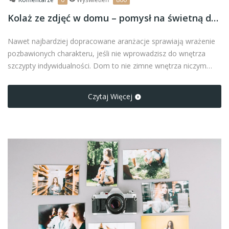
Kolaż ze zdjęć w domu – pomysł na świetną dekorację ścian
Nawet najbardziej dopracowane aranżacje sprawiają wrażenie
pozbawionych charakteru, jeśli nie wprowadzisz do wnętrza
szczypty indywidualności. Dom to nie zimne wnętrza niczym
prosto z katalogu. To ciepło domowego ogniska, pełne uczuć,
emocji i wspomnień. Jeśli jesteś na etapie dekorowania
Czytaj Więcej
mieszkania, to mamy dla ciebie idealną propozycję – kolaż ze
zdjęć.