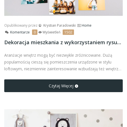
Opublikowany przez
Krystian Paradowski
Home
Komentarze
0
Wyświetleń
1502
Dekoracja mieszkania z wykorzystaniem rysunków i rodzinnych fotografii
Aranżacje wnętrz mogą być niezwykle zróżnicowane. Dużą
popularnością cieszą się pomieszczenia urządzone w stylu
loftowym, niezmiennie zainteresowanie wzbudzają też wnętrza
zaprojektowane na wzór skandynawski.
Czytaj Więcej