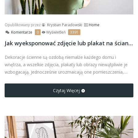
Opublikowany przez
Krystian Paradowski
Home
Komentarze
0
Wyświetleń
3391
Jak wyeksponować zdjęcie lub plakat na ścianie?
Dekoracje ścienne są ozdobą niemalże każdego domu i
wnętrza, a wszelkie zdjęcia, plakaty lub obrazy niewątpliwie je
wzbogacają. Jednocześnie urozmaicają one pomieszczenia,
tworząc unikalną, niepowtarzalną przestrzeń. Trzeba zauważyć,
że należy umieszczać zdjęcia, plakaty oraz obrazy w ramie, aby
Czytaj Więcej
jeszcze bardziej nadać charakteru danej grafice.