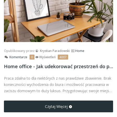
Opublikowany przez
Krystian Paradowski
Home
Komentarze
0
Wyświetleń
4007
Home office - Jak udekorować przestrzeń do pracy zdalnej?
Praca zdalna to dla niektórych z nas prawdziwe zbawienie. Brak
konieczności wychodzenia do biura i możliwość pracowania w
zaciszu domowym to duży luksus. Przygotowując swoje miejsce
do home office, warto ozdobić je tak, aby pomagało się skupić
na zaplanowanych zadaniach. Pomocne mogą okazać się
Czytaj Więcej
plakaty na płótnie, które wprowadzą miły akcent.