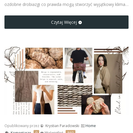
ozdobne drobiazgi co prawda mogą stworzyć wyjątkowy klimat
w pomieszczeniu, jednak ze względu na częste występowanie
nie są już rozwiązaniem zbyt oryginalnym.
Czytaj Więcej
Opublikowany przez
Krystian Paradowski
Home
Komentarze
0
Wyświetleń
860