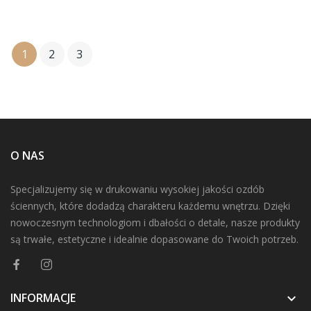
1
2
3
O NAS
Specjalizujemy się w drukowaniu wysokiej jakości ozdób
ściennych, które dodadzą charakteru każdemu wnętrzu. Dzięki
nowoczesnym technologiom i dbałości o detale, nasze produkty
są trwałe, estetyczne i idealnie dopasowane do Twoich potrzeb.
INFORMACJE
