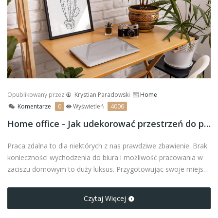
Opublikowany przez
Krystian Paradowski
Home
Komentarze
0
Wyświetleń
4006
Home office - Jak udekorować przestrzeń do pracy zdalnej?
Praca zdalna to dla niektórych z nas prawdziwe zbawienie. Brak
konieczności wychodzenia do biura i możliwość pracowania w
zaciszu domowym to duży luksus. Przygotowując swoje miejsce
do home office, warto ozdobić je tak, aby pomagało się skupić
na zaplanowanych zadaniach. Pomocne mogą okazać się
Czytaj Więcej
plakaty na płótnie, które wprowadzą miły akcent.