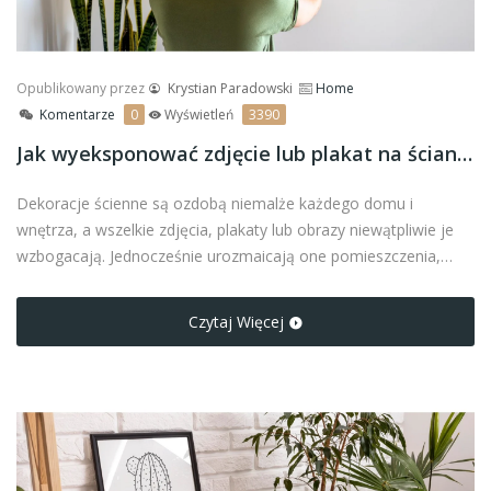
Opublikowany przez
Krystian Paradowski
Home
Komentarze
0
Wyświetleń
3390
Jak wyeksponować zdjęcie lub plakat na ścianie?
Dekoracje ścienne są ozdobą niemalże każdego domu i
wnętrza, a wszelkie zdjęcia, plakaty lub obrazy niewątpliwie je
wzbogacają. Jednocześnie urozmaicają one pomieszczenia,
tworząc unikalną, niepowtarzalną przestrzeń. Trzeba zauważyć,
że należy umieszczać zdjęcia, plakaty oraz obrazy w ramie, aby
Czytaj Więcej
jeszcze bardziej nadać charakteru danej grafice.