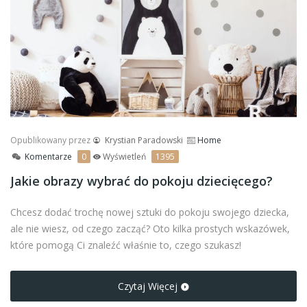
Opublikowany przez
Krystian Paradowski
Home
Komentarze
0
Wyświetleń
1395
Jakie obrazy wybrać do pokoju dziecięcego?
Chcesz dodać trochę nowej sztuki do pokoju swojego dziecka,
ale nie wiesz, od czego zacząć? Oto kilka prostych wskazówek,
które pomogą Ci znaleźć właśnie to, czego szukasz!
Czytaj Więcej