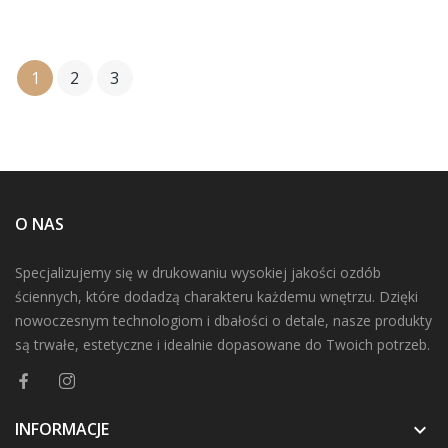
1
2
3
O NAS
Specjalizujemy się w drukowaniu wysokiej jakości ozdób
ściennych, które dodadzą charakteru każdemu wnętrzu. Dzięki
nowoczesnym technologiom i dbałości o detale, nasze produkty
są trwałe, estetyczne i idealnie dopasowane do Twoich potrzeb.
INFORMACJE
