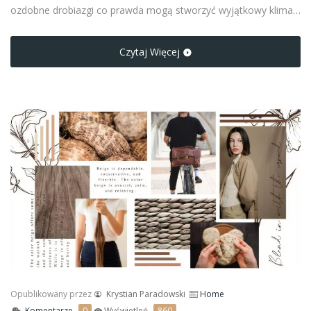
ozdobne drobiazgi co prawda mogą stworzyć wyjątkowy klimat
w pomieszczeniu, jednak ze względu na częste występowanie
nie są już rozwiązaniem zbyt oryginalnym.
Czytaj Więcej
Opublikowany przez
Krystian Paradowski
Home
Komentarze
0
Wyświetleń
860