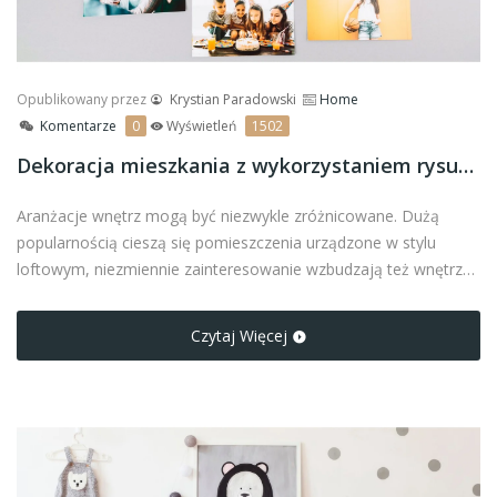
Opublikowany przez
Krystian Paradowski
Home
Komentarze
0
Wyświetleń
1502
Dekoracja mieszkania z wykorzystaniem rysunków i rodzinnych fotografii
Aranżacje wnętrz mogą być niezwykle zróżnicowane. Dużą
popularnością cieszą się pomieszczenia urządzone w stylu
loftowym, niezmiennie zainteresowanie wzbudzają też wnętrza
zaprojektowane na wzór skandynawski.
Czytaj Więcej