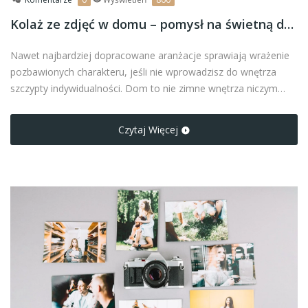
Kolaż ze zdjęć w domu – pomysł na świetną dekorację ścian
Nawet najbardziej dopracowane aranżacje sprawiają wrażenie
pozbawionych charakteru, jeśli nie wprowadzisz do wnętrza
szczypty indywidualności. Dom to nie zimne wnętrza niczym
prosto z katalogu. To ciepło domowego ogniska, pełne uczuć,
emocji i wspomnień. Jeśli jesteś na etapie dekorowania
Czytaj Więcej
mieszkania, to mamy dla ciebie idealną propozycję – kolaż ze
zdjęć.