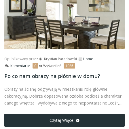
Opublikowany przez
Krystian Paradowski
Home
Komentarze
0
Wyświetleń
1085
Po co nam obrazy na płótnie w domu?
Obrazy na ścianę odgrywają w mieszkaniu rolę głównie
dekoracyjną. Dobrze dopasowana ozdoba podkreśla charakter
danego wnętrza i wydobywa z niego to niepowtarzalne „coś”,
co wyróżnia nasze mieszkanie od innych. Grafiki wybrane
zgodnie z naszym gustem sprawią, że w czterech kątach
Czytaj Więcej
poczujemy się jak u siebie. Dlaczego warto zdecydować się na