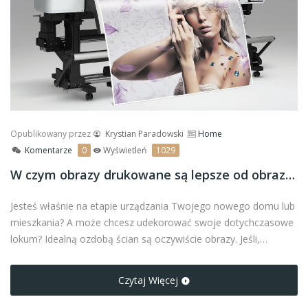
Opublikowany przez
Krystian Paradowski
Home
Komentarze
0
Wyświetleń
1029
W czym obrazy drukowane są lepsze od obrazów malowanych?
Jesteś właśnie na etapie urządzania Twojego nowego domu lub
mieszkania? A może chcesz udekorować swoje dotychczasowe
lokum? Idealną ozdobą ścian są oczywiście obrazy. Jeśli,
zastanawiasz się czy wybrać obrazy drukowane czy malowane,
zapraszamy do lektury artykułu!
Czytaj Więcej