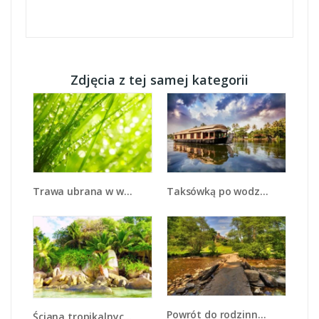
Zdjęcia z tej samej kategorii
Trawa ubrana w wodne korale - KN341
Taksówką po wodzie - KN1166A
Powrót do rodzinnego domu - KN937
Ściana tropikalnych drzew - KN086