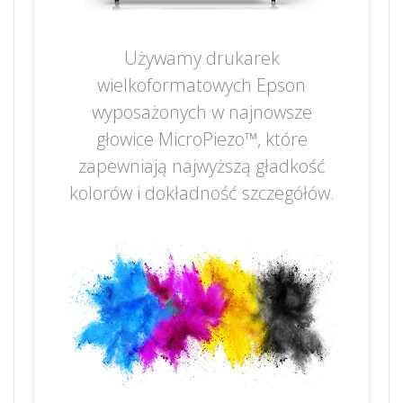
Używamy drukarek
wielkoformatowych Epson
wyposażonych w najnowsze
głowice MicroPiezo™, które
zapewniają najwyższą gładkość
kolorów i dokładność szczegółów.