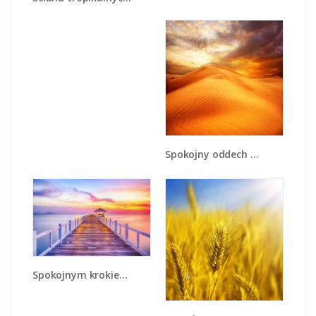
Spokojny oddech w pustynnym klimacie - KN567
Spokojnym krokiem po moście - KN918