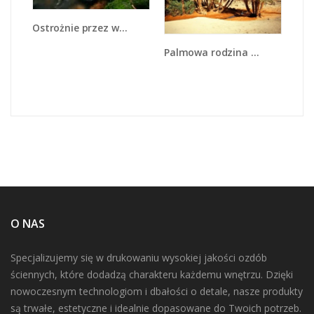
Ostrożnie przez wodospad - KN890
Palmowa rodzina w komplecie - KN809
O NAS
Specjalizujemy się w drukowaniu wysokiej jakości ozdób
ściennych, które dodadzą charakteru każdemu wnętrzu. Dzięki
nowoczesnym technologiom i dbałości o detale, nasze produkty
są trwałe, estetyczne i idealnie dopasowane do Twoich potrzeb.