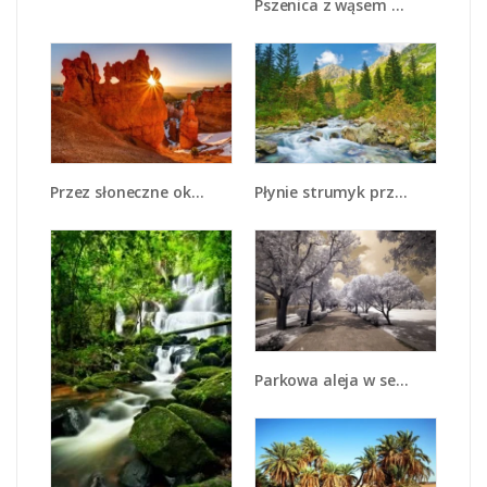
Pszenica z wąsem - KN412
Przez słoneczne okulary - KN991
Płynie strumyk przez zielony las - KN1262A
Parkowa aleja w sepii - KN734