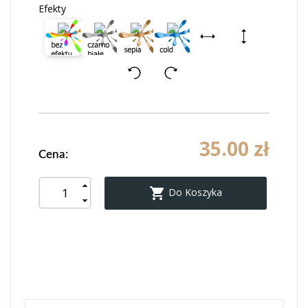
Efekty
35.00 zł
Cena:

Do Koszyka