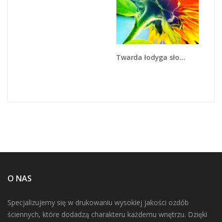
Twarda łodyga słonecznika - K866
O NAS
Specjalizujemy się w drukowaniu wysokiej jakości ozdób
ściennych, które dodadzą charakteru każdemu wnętrzu. Dzięki