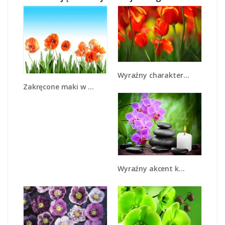
Wyraźny charakter tulipanów - K349
Zakręcone maki w każdą stronę - K570
Wyraźny akcent kwiatowy - K810