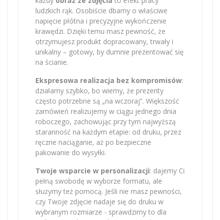
każdy
obraz ze zdjęcia
to efekt pracy
ludzkich rąk. Osobiście dbamy o właściwe
napięcie płótna i precyzyjne wykończenie
krawędzi. Dzięki temu masz pewność, że
otrzymujesz produkt dopracowany, trwały i
unikalny – gotowy, by dumnie prezentować się
na ścianie.
Ekspresowa realizacja bez kompromisów
:
działamy szybko, bo wiemy, że prezenty
często potrzebne są „na wczoraj”. Większość
zamówień realizujemy w ciągu jednego dnia
roboczego, zachowując przy tym najwyższą
staranność na każdym etapie: od druku, przez
ręczne naciąganie, aż po bezpieczne
pakowanie do wysyłki.
Twoje wsparcie w personalizacji
: dajemy Ci
pełną swobodę w wyborze formatu, ale
służymy też pomocą. Jeśli nie masz pewności,
czy Twoje zdjęcie nadaje się do druku w
wybranym rozmiarze - sprawdzimy to dla