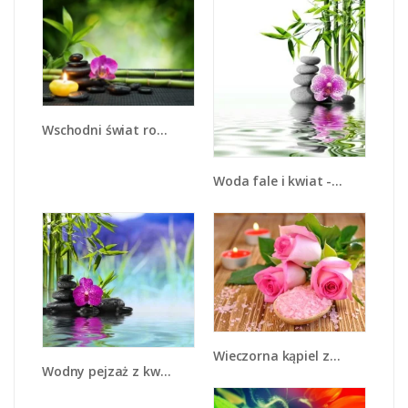
Wschodni świat roślin - K696
Woda fale i kwiat - K652
Wieczorna kąpiel z różami - K615
Wodny pejzaż z kwiatem - K646