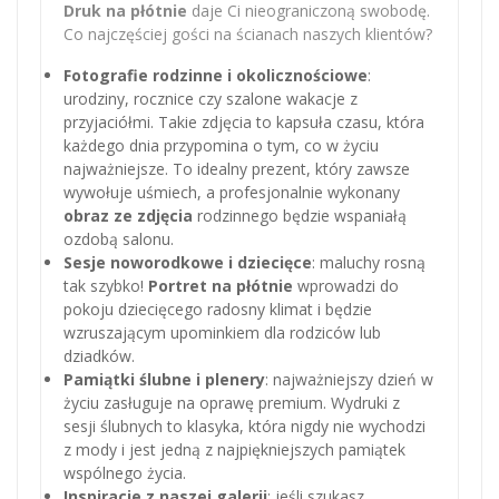
Druk na płótnie
daje Ci nieograniczoną swobodę.
Co najczęściej gości na ścianach naszych klientów?
Fotografie rodzinne i okolicznościowe
:
urodziny, rocznice czy szalone wakacje z
przyjaciółmi. Takie zdjęcia to kapsuła czasu, która
każdego dnia przypomina o tym, co w życiu
najważniejsze. To idealny prezent, który zawsze
wywołuje uśmiech, a profesjonalnie wykonany
obraz ze zdjęcia
rodzinnego będzie wspaniałą
ozdobą salonu.
Sesje noworodkowe i dziecięce
: maluchy rosną
tak szybko!
Portret na płótnie
wprowadzi do
pokoju dziecięcego radosny klimat i będzie
wzruszającym upominkiem dla rodziców lub
dziadków.
Pamiątki ślubne i plenery
: najważniejszy dzień w
życiu zasługuje na oprawę premium. Wydruki z
sesji ślubnych to klasyka, która nigdy nie wychodzi
z mody i jest jedną z najpiękniejszych pamiątek
wspólnego życia.
Inspiracje z naszej galerii
: jeśli szukasz