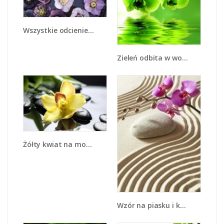
Wszystkie odcienie fioletu w kwiatach - K876
Zieleń odbita w wodzie - K661
Żółty kwiat na mokrych kamieniach - K155
Wzór na piasku i kwiat - K432