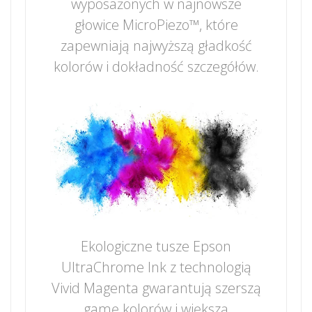
wyposażonych w najnowsze
głowice MicroPiezo™, które
zapewniają najwyższą gładkość
kolorów i dokładność szczegółów.
Ekologiczne tusze Epson
UltraChrome Ink z technologią
Vivid Magenta gwarantują szerszą
gamę kolorów i większą