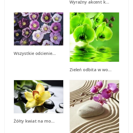
Wyraźny akcent kwiatowy - K810
Wszystkie odcienie fioletu w kwiatach - K876
Zieleń odbita w wodzie - K661
Żółty kwiat na mokrych kamieniach - K155