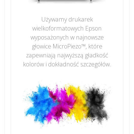
Używamy drukarek
wielkoformatowych Epson
wyposażonych w najnowsze
głowice MicroPiezo™, które
zapewniają najwyższą gładkość
kolorów i dokładność szczegółów.