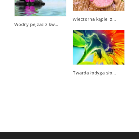
Wieczorna kąpiel z różami - K615
Wodny pejzaż z kwiatem - K646
Twarda łodyga słonecznika - K866