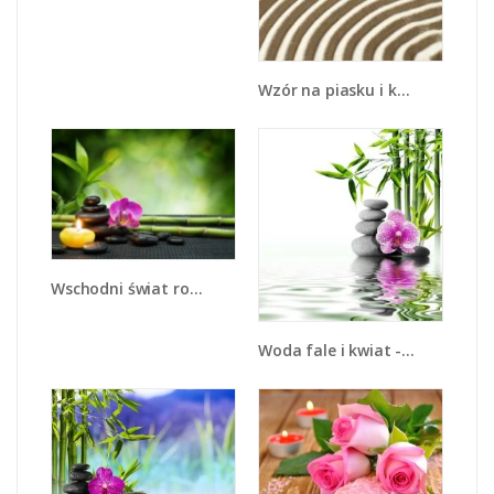
Wzór na piasku i kwiat - K432
Wschodni świat roślin - K696
Woda fale i kwiat - K652