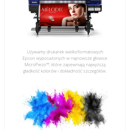
Używamy drukarek wielkoformatowych
Epson wyposażonych w najnowsze głowice
MicroPiezo™, które zapewniają najwyższą
gładkość kolorów i dokładność szczegółów.