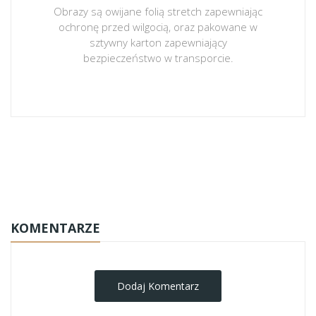
Obrazy są owijane folią stretch zapewniając
ochronę przed wilgocią, oraz pakowane w
sztywny karton zapewniający
bezpieczeństwo w transporcie.
obrazy-na-plotnie
KOMENTARZE
Dodaj Komentarz