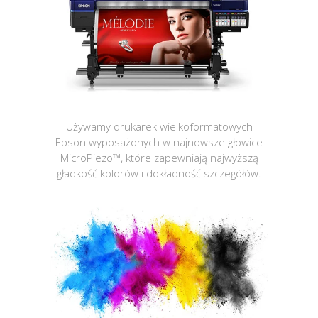
Używamy drukarek wielkoformatowych
Epson wyposażonych w najnowsze głowice
MicroPiezo™, które zapewniają najwyższą
gładkość kolorów i dokładność szczegółów.