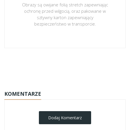
Obrazy są owijane folią stretch zapewniając
ochronę przed wilgocią, oraz pakowane w
sztywny karton zapewniający
bezpieczeństwo w transporcie.
obrazy-na-plotnie
KOMENTARZE
Dodaj Komentarz