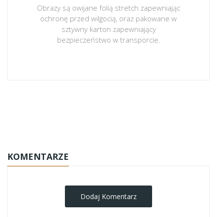
Obrazy są owijane folią stretch zapewniając
ochronę przed wilgocią, oraz pakowane w
sztywny karton zapewniający
bezpieczeństwo w transporcie.
obrazy-na-plotnie
KOMENTARZE
Dodaj Komentarz