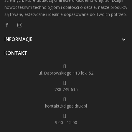
ściennych, które dodadzą charakteru każdemu wnętrzu. Dzięki
nowoczesnym technologiom i dbałości o detale, nasze produkty
są trwałe, estetyczne i idealnie dopasowane do Twoich potrzeb.
INFORMACJE

KONTAKT
ul. Dąbrowskiego 113 lok. 52
788 749 615
kontakt@digitaldruk.pl
9.00 - 15.00