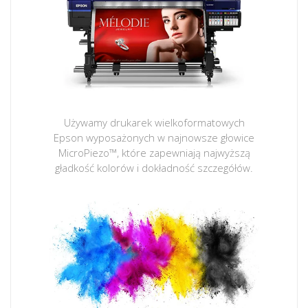
Używamy drukarek wielkoformatowych
Epson wyposażonych w najnowsze głowice
MicroPiezo™, które zapewniają najwyższą
gładkość kolorów i dokładność szczegółów.