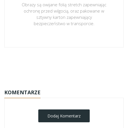
Obrazy są owijane folią stretch zapewniając
ochronę przed wilgocią, oraz pakowane w
sztywny karton zapewniający
bezpieczeństwo w transporcie.
obrazy-na-plotnie
KOMENTARZE
Dodaj Komentarz