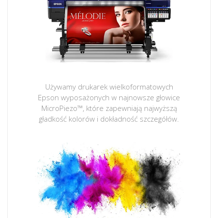
Używamy drukarek wielkoformatowych
Epson wyposażonych w najnowsze głowice
MicroPiezo™, które zapewniają najwyższą
gładkość kolorów i dokładność szczegółów.