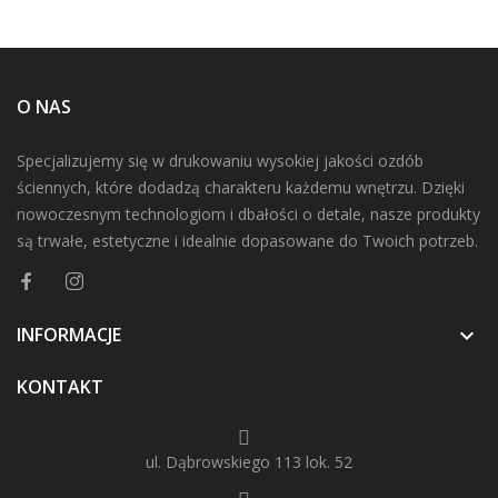
O NAS
Specjalizujemy się w drukowaniu wysokiej jakości ozdób
ściennych, które dodadzą charakteru każdemu wnętrzu. Dzięki
nowoczesnym technologiom i dbałości o detale, nasze produkty
są trwałe, estetyczne i idealnie dopasowane do Twoich potrzeb.
INFORMACJE

KONTAKT
ul. Dąbrowskiego 113 lok. 52