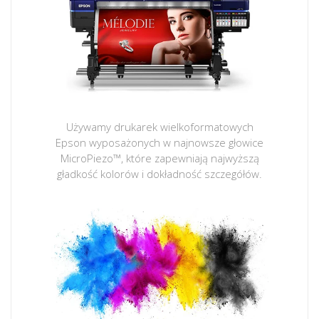
Używamy drukarek wielkoformatowych
Epson wyposażonych w najnowsze głowice
MicroPiezo™, które zapewniają najwyższą
gładkość kolorów i dokładność szczegółów.