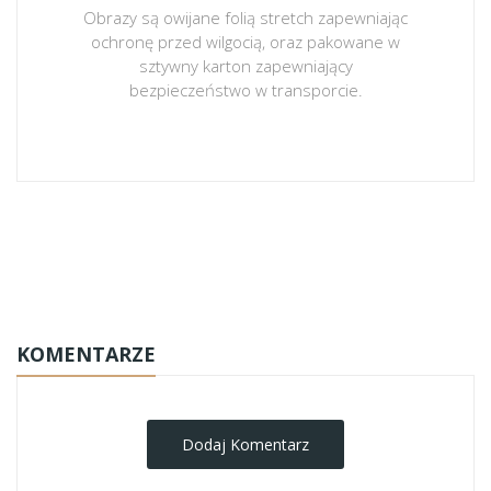
Obrazy są owijane folią stretch zapewniając
ochronę przed wilgocią, oraz pakowane w
sztywny karton zapewniający
bezpieczeństwo w transporcie.
obrazy-na-plotnie
KOMENTARZE
Dodaj Komentarz