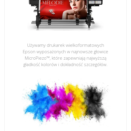
Używamy drukarek wielkoformatowych
Epson wyposażonych w najnowsze głowice
MicroPiezo™, które zapewniają najwyższą
gładkość kolorów i dokładność szczegółów.