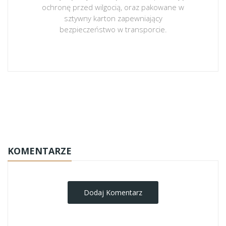
ochronę przed wilgocią, oraz pakowane w
sztywny karton zapewniający
bezpieczeństwo w transporcie.
obrazy-na-plotnie
KOMENTARZE
Dodaj Komentarz