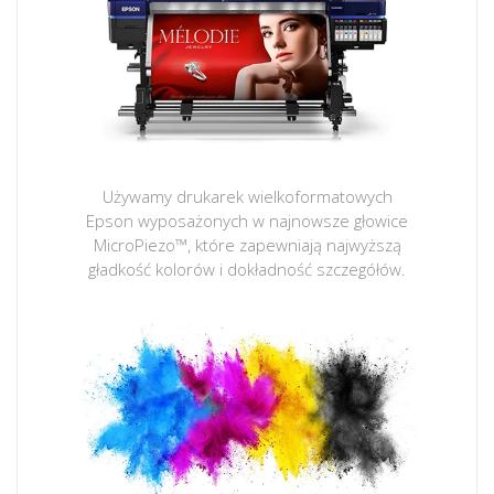
Używamy drukarek wielkoformatowych
Epson wyposażonych w najnowsze głowice
MicroPiezo™, które zapewniają najwyższą
gładkość kolorów i dokładność szczegółów.