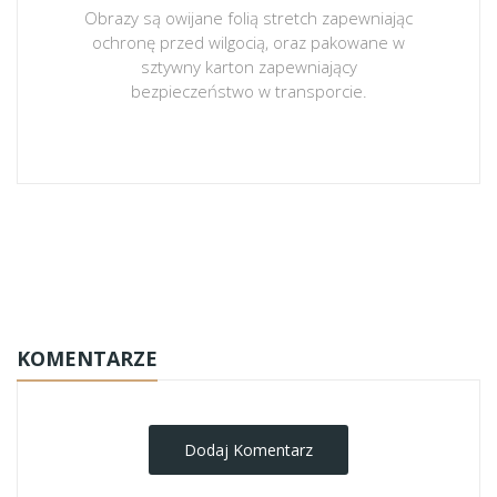
Obrazy są owijane folią stretch zapewniając
ochronę przed wilgocią, oraz pakowane w
sztywny karton zapewniający
bezpieczeństwo w transporcie.
obrazy-na-plotnie
KOMENTARZE
Dodaj Komentarz