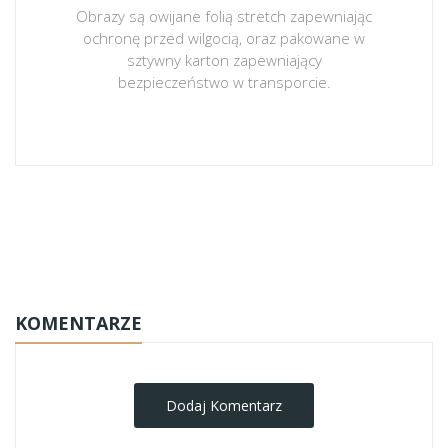
Obrazy są owijane folią stretch zapewniając
ochronę przed wilgocią, oraz pakowane w
sztywny karton zapewniający
bezpieczeństwo w transporcie.
obrazy-na-plotnie
KOMENTARZE
Dodaj Komentarz