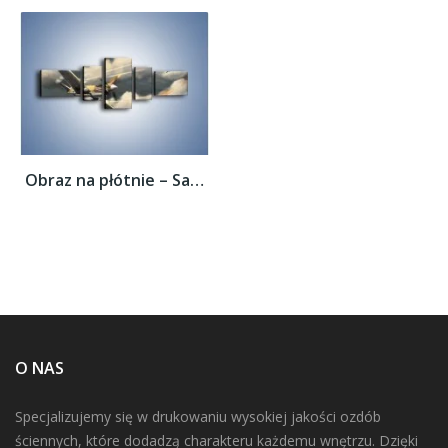
Obraz na płótnie – Samolotem w stronę...
O NAS
Specjalizujemy się w drukowaniu wysokiej jakości ozdób
ściennych, które dodadzą charakteru każdemu wnętrzu. Dzięki