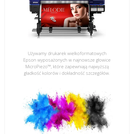
Używamy drukarek wielkoformatowych
Epson wyposażonych w najnowsze głowice
MicroPiezo™, które zapewniają najwyższą
gładkość kolorów i dokładność szczegółów.