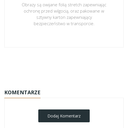
Obrazy są owijane folią stretch zapewniając
ochronę przed wilgocią, oraz pakowane w
sztywny karton zapewniający
bezpieczeństwo w transporcie.
obrazy-na-plotnie
KOMENTARZE
Dodaj Komentarz