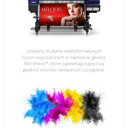
Używamy drukarek wielkoformatowych
Epson wyposażonych w najnowsze głowice
MicroPiezo™, które zapewniają najwyższą
gładkość kolorów i dokładność szczegółów.