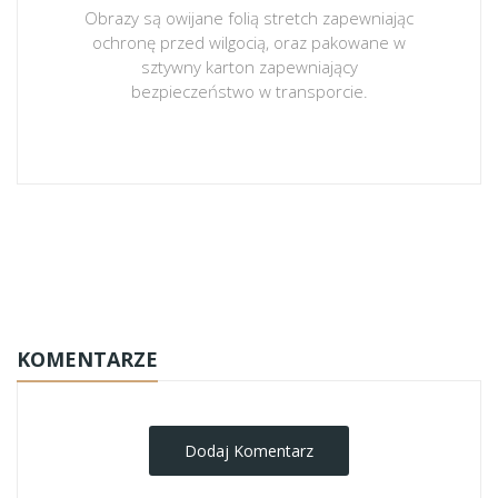
Obrazy są owijane folią stretch zapewniając
ochronę przed wilgocią, oraz pakowane w
sztywny karton zapewniający
bezpieczeństwo w transporcie.
obrazy-na-plotnie
KOMENTARZE
Dodaj Komentarz