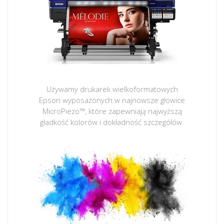
Używamy drukarek wielkoformatowych
Epson wyposażonych w najnowsze głowice
MicroPiezo™, które zapewniają najwyższą
gładkość kolorów i dokładność szczegółów.