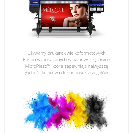
Używamy drukarek wielkoformatowych
Epson wyposażonych w najnowsze głowice
MicroPiezo™, które zapewniają najwyższą
gładkość kolorów i dokładność szczegółów.