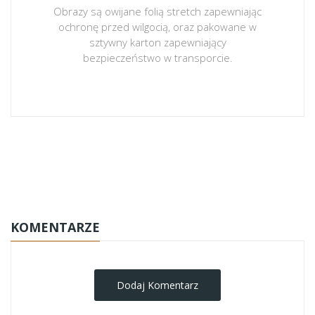
Obrazy są owijane folią stretch zapewniając
ochronę przed wilgocią, oraz pakowane w
sztywny karton zapewniający
bezpieczeństwo w transporcie.
obrazy-na-plotnie
KOMENTARZE
Dodaj Komentarz