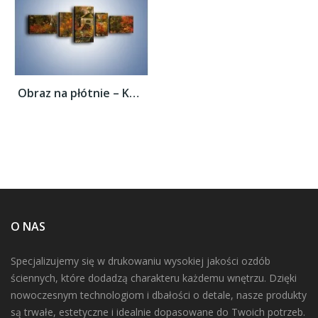
Obraz na płótnie – Kaplica późną jesienią...
O NAS
Specjalizujemy się w drukowaniu wysokiej jakości ozdób
ściennych, które dodadzą charakteru każdemu wnętrzu. Dzięki
nowoczesnym technologiom i dbałości o detale, nasze produkty
są trwałe, estetyczne i idealnie dopasowane do Twoich potrzeb.