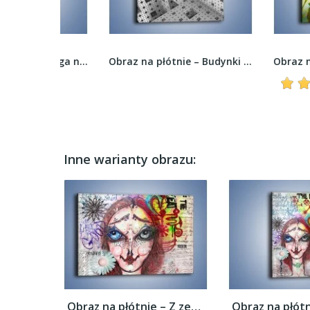
Obraz na płótnie – Uwaga na niedźwiedzia –...
Obraz na płótnie – Budynki z klocków –...
Inne warianty obrazu:
Obraz na płótnie – Z zeszytu ucznia –...