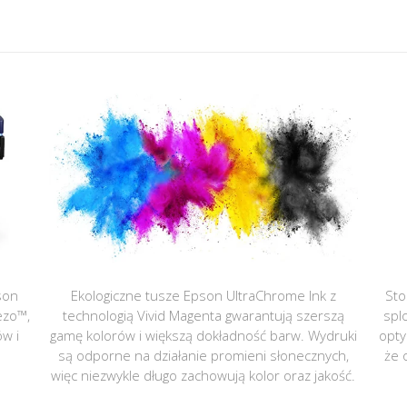
son
Ekologiczne tusze Epson UltraChrome Ink z
Sto
ezo™,
technologią Vivid Magenta gwarantują szerszą
spl
ów i
gamę kolorów i większą dokładność barw. Wydruki
opty
są odporne na działanie promieni słonecznych,
że 
więc niezwykle długo zachowują kolor oraz jakość.