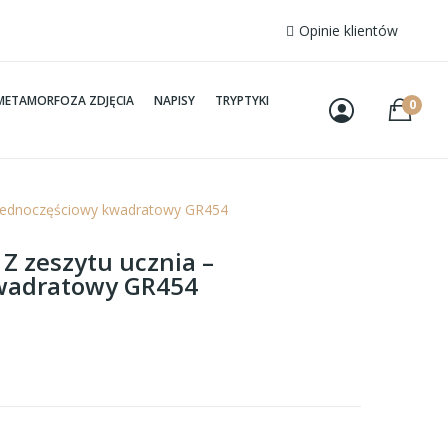
Opinie klientów
METAMORFOZA ZDJĘCIA
NAPISY
TRYPTYKI
0
– jednoczęściowy kwadratowy GR454
 Z zeszytu ucznia –
wadratowy GR454