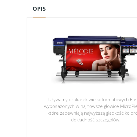
OPIS
Używamy drukarek wielkoformatowych Ep
wyposażonych w najnowsze głowice MicroPi
które zapewniają najwyższą gładkość kolor
dokładność szczegółów.