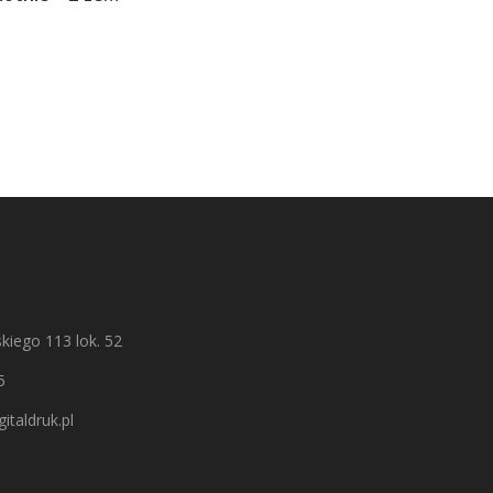
kiego 113 lok. 52
5
italdruk.pl