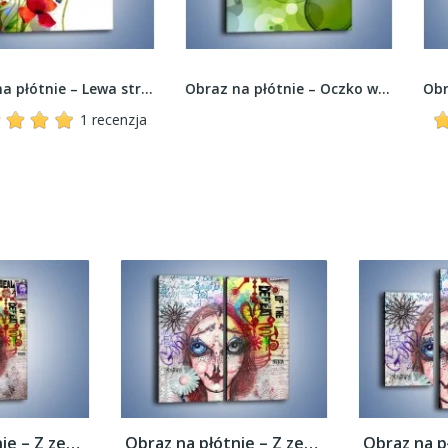
Obraz na płótnie – Lewa strona maków –...
Obraz na płótnie – Oczko w oku – jednoczęściowy...
1 recenzja
Obraz na płótnie – Z zeszytu ucznia –...
Obraz na płótnie – Z zeszytu ucznia –...