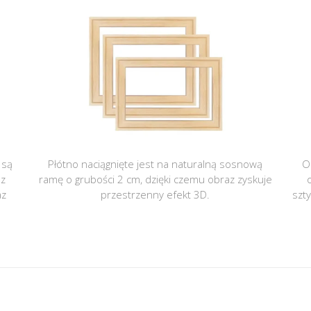
 są
Płótno naciągnięte jest na naturalną sosnową
O
 z
ramę o grubości 2 cm, dzięki czemu obraz zyskuje
az
przestrzenny efekt 3D.
szt