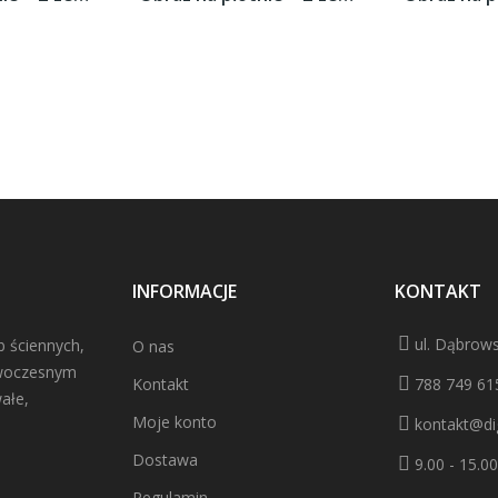
INFORMACJE
KONTAKT
ul. Dąbrows
b ściennych,
O nas
owoczesnym
Kontakt
788 749 61
ałe,
Moje konto
kontakt@dig
Dostawa
9.00 - 15.00
Regulamin