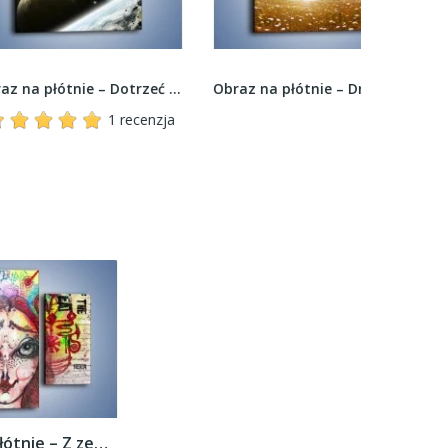
Obraz na płótnie – Dotrzeć między planety –...
Obraz na płótnie – Drzewo pełne miłości –...
1 recenzja
Obraz na płótnie – Z zeszytu ucznia –...