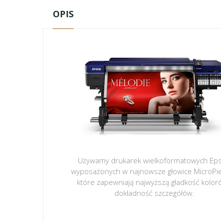
OPIS
Używamy drukarek wielkoformatowych Ep
wyposażonych w najnowsze głowice MicroPi
które zapewniają najwyższą gładkość kolor
dokładność szczegółów.