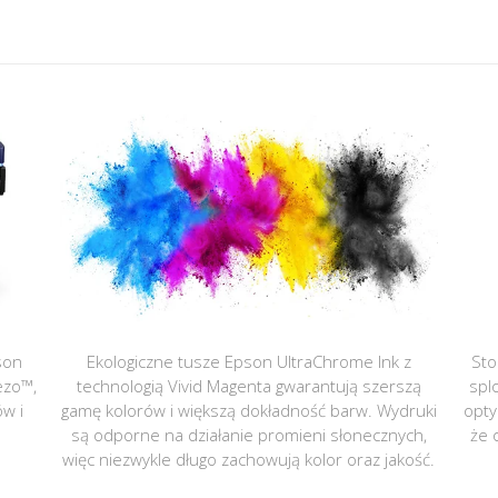
son
Ekologiczne tusze Epson UltraChrome Ink z
Sto
ezo™,
technologią Vivid Magenta gwarantują szerszą
spl
ów i
gamę kolorów i większą dokładność barw. Wydruki
opty
są odporne na działanie promieni słonecznych,
że 
więc niezwykle długo zachowują kolor oraz jakość.