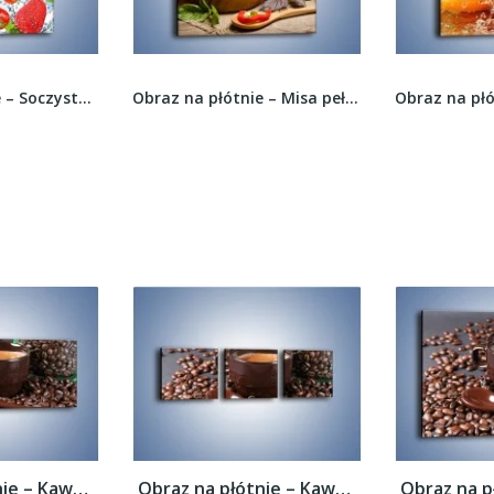
Obraz na płótnie – Soczyste truskawki z miętą –...
Obraz na płótnie – Misa pełna kolorowych papryk...
Obraz na płótnie – Kawa w ciemnej...
Obraz na płótnie – Kawa w ciemnej...