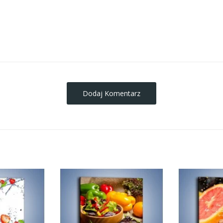
obrazy-na-plotnie
Dodaj Komentarz