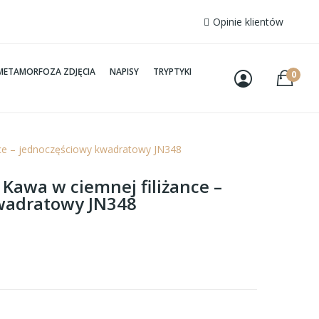
Opinie klientów
METAMORFOZA ZDJĘCIA
NAPISY
TRYPTYKI
0
nce – jednoczęściowy kwadratowy JN348
 Kawa w ciemnej filiżance –
wadratowy JN348