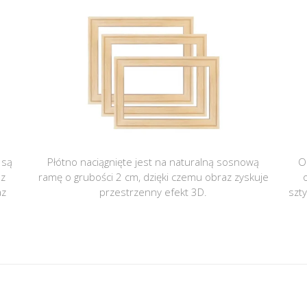
 są
Płótno naciągnięte jest na naturalną sosnową
O
 z
ramę o grubości 2 cm, dzięki czemu obraz zyskuje
az
przestrzenny efekt 3D.
szt