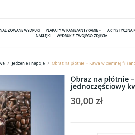
NALIZOWANE WYDRUKI
PLAKATY W RAMIE/ANTYRAMIE
ARTYSTYCZNA 
NAKLEJKI
WYDRUK Z TWOJEGO ZDJĘCIA
we
Jedzenie i napoje
Obraz na płótnie – Kawa w ciemnej filiża
Obraz na płótnie –
jednoczęściowy k
30,00 zł