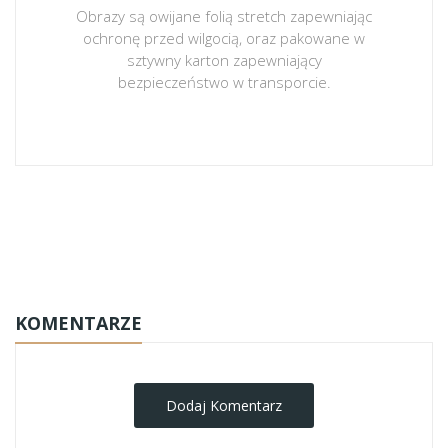
Obrazy są owijane folią stretch zapewniając
ochronę przed wilgocią, oraz pakowane w
sztywny karton zapewniający
bezpieczeństwo w transporcie.
obrazy-na-plotnie
KOMENTARZE
Dodaj Komentarz