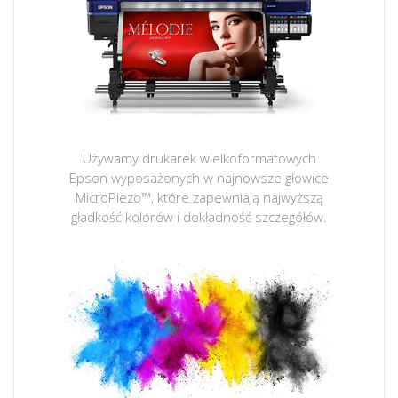
Używamy drukarek wielkoformatowych
Epson wyposażonych w najnowsze głowice
MicroPiezo™, które zapewniają najwyższą
gładkość kolorów i dokładność szczegółów.