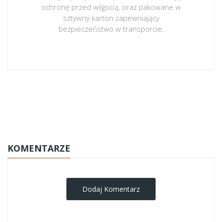
ochronę przed wilgocią, oraz pakowane w
sztywny karton zapewniający
bezpieczeństwo w transporcie.
obrazy-na-plotnie
KOMENTARZE
Dodaj Komentarz