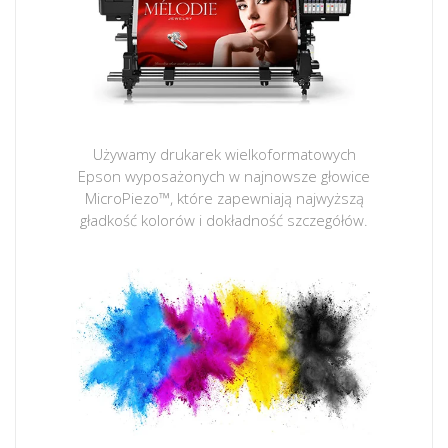
Używamy drukarek wielkoformatowych
Epson wyposażonych w najnowsze głowice
MicroPiezo™, które zapewniają najwyższą
gładkość kolorów i dokładność szczegółów.