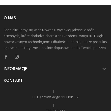
O NAS
Specjalizujemy się w drukowaniu wysokiej jakości ozdób
ściennych, które dodadzą charakteru każdemu wnętrzu. Dzięki
nowoczesnym technologiom i dbałości o detale, nasze produkty
są trwałe, estetyczne i idealnie dopasowane do Twoich potrzeb.
INFORMACJE

KONTAKT
ul. Dąbrowskiego 113 lok. 52
788 749 615