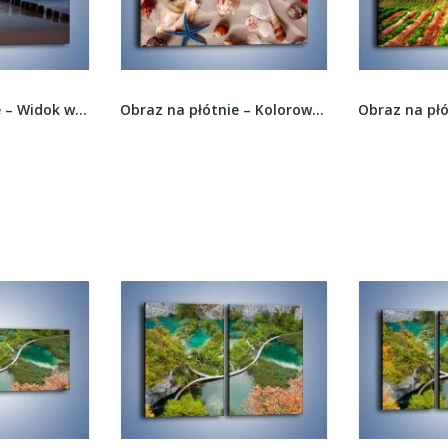
Obraz na płótnie – Widok warty zapamiętania –...
Obraz na płótnie – Kolorowe skorupiaki –...