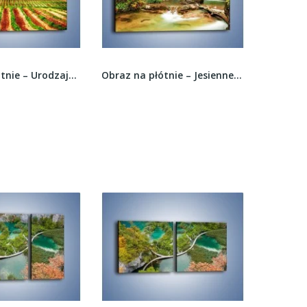
Obraz na płótnie – Urodzajne ziemie na wsi –...
Obraz na płótnie – Jesienne kolory w lesie –...