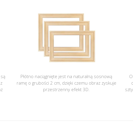
 są
Płótno naciągnięte jest na naturalną sosnową
O
 z
ramę o grubości 2 cm, dzięki czemu obraz zyskuje
az
przestrzenny efekt 3D.
szt