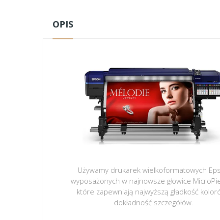
OPIS
Używamy drukarek wielkoformatowych Ep
wyposażonych w najnowsze głowice MicroPi
które zapewniają najwyższą gładkość kolor
dokładność szczegółów.