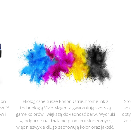
son
Ekologiczne tusze Epson UltraChrome Ink z
Sto
ezo™,
technologią Vivid Magenta gwarantują szerszą
spl
ów i
gamę kolorów i większą dokładność barw. Wydruki
opty
są odporne na działanie promieni słonecznych,
że 
więc niezwykle długo zachowują kolor oraz jakość.