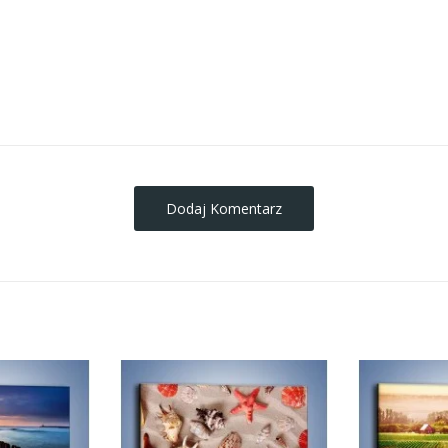
obrazy-na-plotnie
Dodaj Komentarz