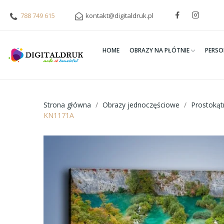
788 749 615
kontakt@digitaldruk.pl
HOME
OBRAZY NA PŁÓTNIE
PERSO
Strona główna
Obrazy jednoczęściowe
Prostoką
KN1171A