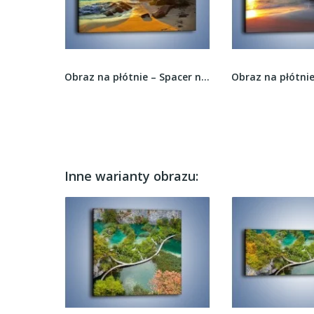
Obraz na płótnie – Droga bez powrotu –...
Obraz na płótnie – Spacer na bezludnej wyspie –...
Inne warianty obrazu: