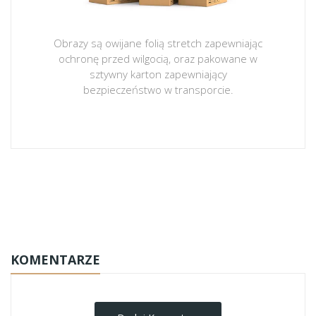
Obrazy są owijane folią stretch zapewniając
ochronę przed wilgocią, oraz pakowane w
sztywny karton zapewniający
bezpieczeństwo w transporcie.
obrazy-na-plotnie
KOMENTARZE