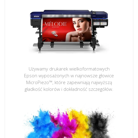
Używamy drukarek wielkoformatowych
Epson wyposażonych w najnowsze głowice
MicroPiezo™, które zapewniają najwyższą
gładkość kolorów i dokładność szczegółów.