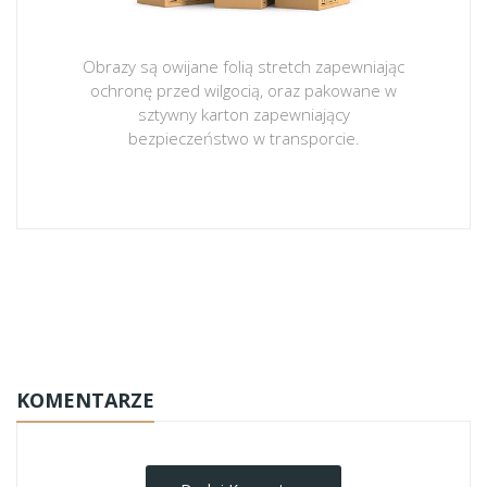
Obrazy są owijane folią stretch zapewniając
ochronę przed wilgocią, oraz pakowane w
sztywny karton zapewniający
bezpieczeństwo w transporcie.
obrazy-na-plotnie
KOMENTARZE