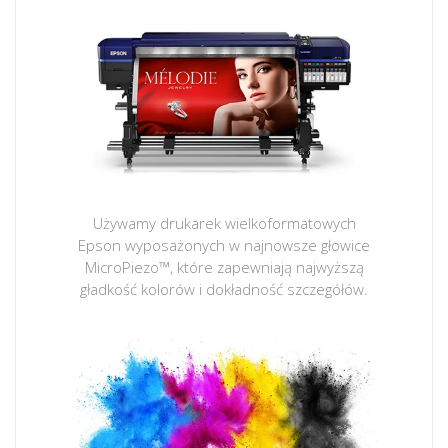
Używamy drukarek wielkoformatowych
Epson wyposażonych w najnowsze głowice
MicroPiezo™, które zapewniają najwyższą
gładkość kolorów i dokładność szczegółów.