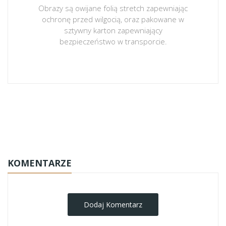
Obrazy są owijane folią stretch zapewniając
ochronę przed wilgocią, oraz pakowane w
sztywny karton zapewniający
bezpieczeństwo w transporcie.
obrazy-na-plotnie
KOMENTARZE
Dodaj Komentarz