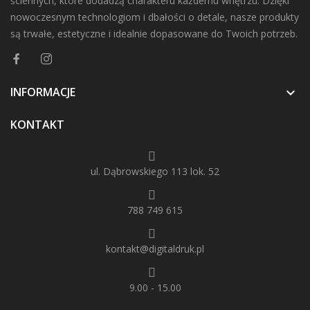
ściennych, które dodadzą charakteru każdemu wnętrzu. Dzięki
nowoczesnym technologiom i dbałości o detale, nasze produkty
są trwałe, estetyczne i idealnie dopasowane do Twoich potrzeb.
INFORMACJE

KONTAKT
ul. Dąbrowskiego 113 lok. 52
788 749 615
kontakt@digitaldruk.pl
9.00 - 15.00