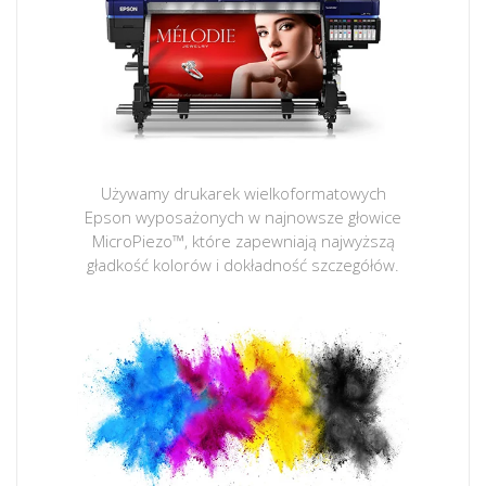
Używamy drukarek wielkoformatowych
Epson wyposażonych w najnowsze głowice
MicroPiezo™, które zapewniają najwyższą
gładkość kolorów i dokładność szczegółów.