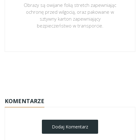
Obrazy są owijane folią stretch zapewniając
ochronę przed wilgocią, oraz pakowane w
sztywny karton zapewniający
bezpieczeństwo w transporcie.
obrazy-na-plotnie
KOMENTARZE
Dodaj Komentarz