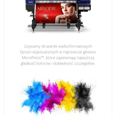
Używamy drukarek wielkoformatowych
Epson wyposażonych w najnowsze głowice
MicroPiezo™, które zapewniają najwyższą
gładkość kolorów i dokładność szczegółów.