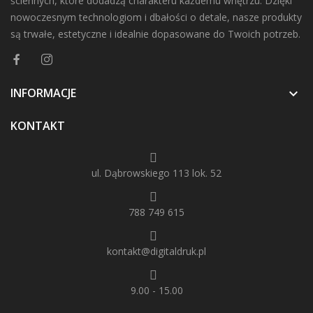
ściennych, które dodadzą charakteru każdemu wnętrzu. Dzięki
nowoczesnym technologiom i dbałości o detale, nasze produkty
są trwałe, estetyczne i idealnie dopasowane do Twoich potrzeb.
INFORMACJE

KONTAKT
ul. Dąbrowskiego 113 lok. 52
788 749 615
kontakt@digitaldruk.pl
9.00 - 15.00