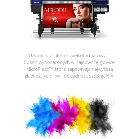
Używamy drukarek wielkoformatowych
Epson wyposażonych w najnowsze głowice
MicroPiezo™, które zapewniają najwyższą
gładkość kolorów i dokładność szczegółów.