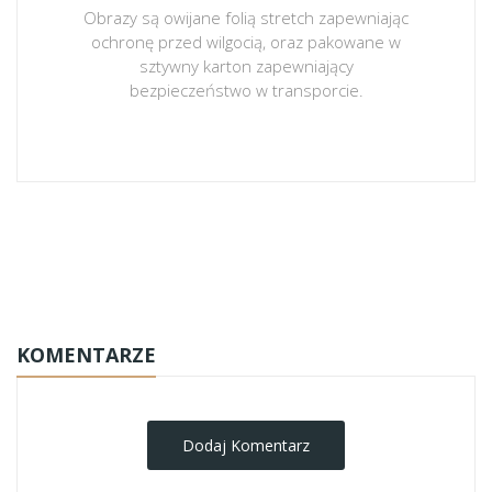
Obrazy są owijane folią stretch zapewniając
ochronę przed wilgocią, oraz pakowane w
sztywny karton zapewniający
bezpieczeństwo w transporcie.
obrazy-na-plotnie
KOMENTARZE
Dodaj Komentarz