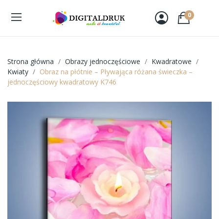
0
Strona główna
Obrazy jednoczęściowe
Kwadratowe
Kwiaty
Obraz na płótnie – Pływająca różana świeczka –
jednoczęściowy kwadratowy K746