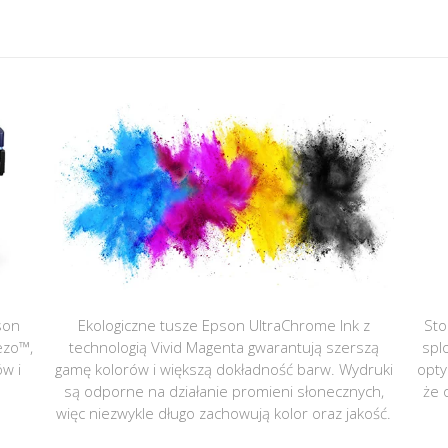
son
Ekologiczne tusze Epson UltraChrome Ink z
Sto
ezo™,
technologią Vivid Magenta gwarantują szerszą
spl
ów i
gamę kolorów i większą dokładność barw. Wydruki
opty
są odporne na działanie promieni słonecznych,
że 
więc niezwykle długo zachowują kolor oraz jakość.