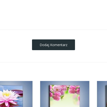
obrazy-na-plotnie
Dodaj Komentarz