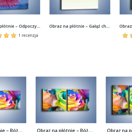
Obraz na płótnie – Odpoczynek na wodzie z...
Obraz na płótnie – Gałąź chińskiej wiśni –...
1 recenzja
Obraz na płótnie – Róże z każdej strony –...
Obraz na płótnie – Róże z każdej strony –...