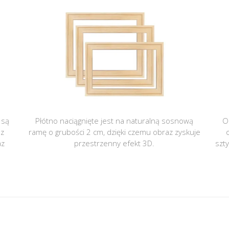
 są
Płótno naciągnięte jest na naturalną sosnową
O
 z
ramę o grubości 2 cm, dzięki czemu obraz zyskuje
az
przestrzenny efekt 3D.
szt