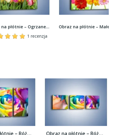
Obraz na płótnie – Ogrzane w słońcu tulipany –...
Obraz na płótnie – Małe kolorowe gerberki –...
1 recenzja
Obraz na płótnie – Róże z każdej strony –...
Obraz na płótnie – Róże z każdej strony –...