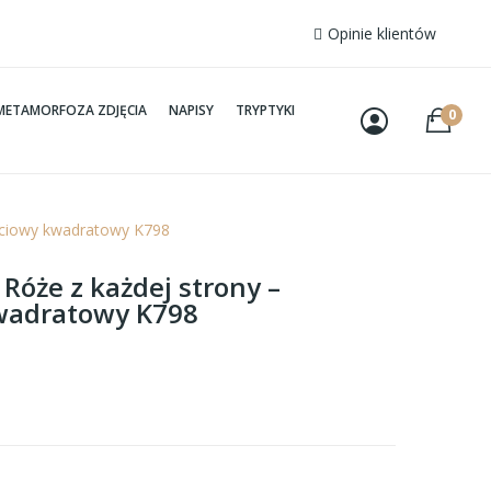
Opinie klientów
METAMORFOZA ZDJĘCIA
NAPISY
TRYPTYKI
0
ęściowy kwadratowy K798
 Róże z każdej strony –
wadratowy K798