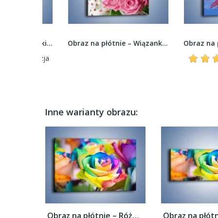
Obraz na płótnie – Różyczki dla małej...
Obraz na płótnie – Wiązanka dla ukochanej –...
recenzja
Inne warianty obrazu:
Obraz na płótnie – Róże z każdej strony –...