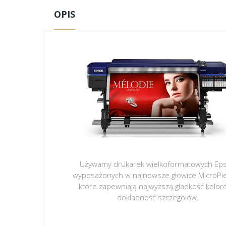
OPIS
Używamy drukarek wielkoformatowych Ep
wyposażonych w najnowsze głowice MicroPi
które zapewniają najwyższą gładkość kolor
dokładność szczegółów.