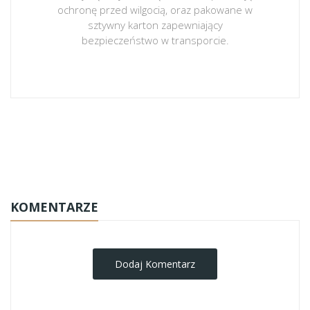
ochronę przed wilgocią, oraz pakowane w
sztywny karton zapewniający
bezpieczeństwo w transporcie.
obrazy-na-plotnie
KOMENTARZE
Dodaj Komentarz