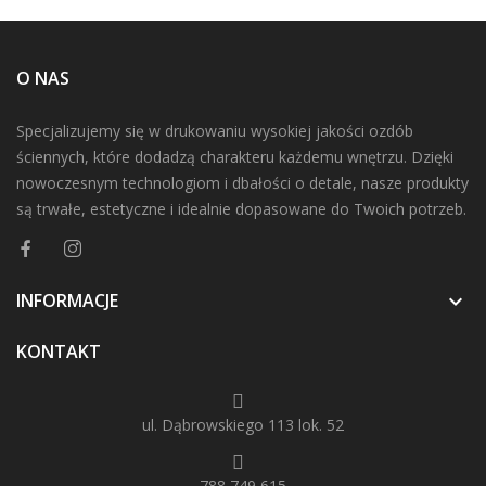
O NAS
Specjalizujemy się w drukowaniu wysokiej jakości ozdób
ściennych, które dodadzą charakteru każdemu wnętrzu. Dzięki
nowoczesnym technologiom i dbałości o detale, nasze produkty
są trwałe, estetyczne i idealnie dopasowane do Twoich potrzeb.
INFORMACJE

KONTAKT
ul. Dąbrowskiego 113 lok. 52
788 749 615