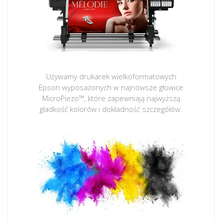
Używamy drukarek wielkoformatowych
Epson wyposażonych w najnowsze głowice
MicroPiezo™, które zapewniają najwyższą
gładkość kolorów i dokładność szczegółów.