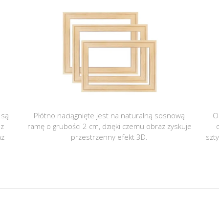
 są
Płótno naciągnięte jest na naturalną sosnową
O
 z
ramę o grubości 2 cm, dzięki czemu obraz zyskuje
az
przestrzenny efekt 3D.
szt