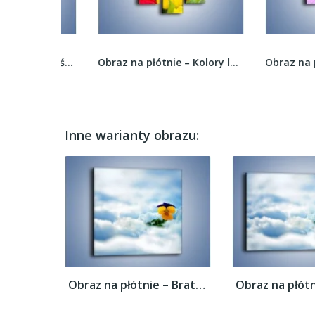
Obraz na płótnie – Róża wśród bieli –...
Obraz na płótnie – Kolory lata w wiązance –...
Inne warianty obrazu:
Obraz na płótnie – Bratek na śnieżnym...