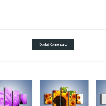
obrazy-na-plotnie
Dodaj Komentarz