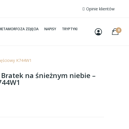
Opinie klientów
METAMORFOZA ZDJĘCIA
NAPISY
TRYPTYKI
0
oczęściowy K744W1
 Bratek na śnieżnym niebie –
K744W1