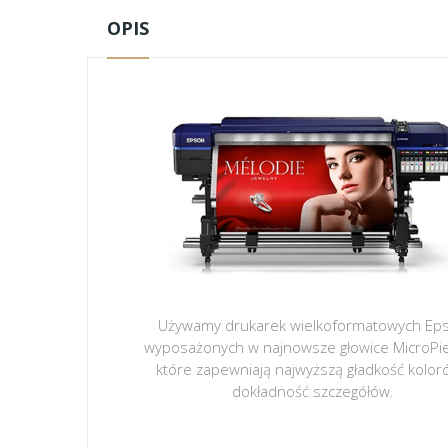
OPIS
Używamy drukarek wielkoformatowych Ep
wyposażonych w najnowsze głowice MicroPi
które zapewniają najwyższą gładkość kolor
dokładność szczegółów.