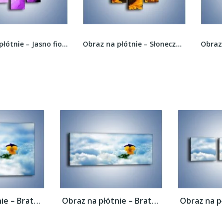
Obraz na płótnie – Jasno fioletowe skropione...
Obraz na płótnie – Słoneczniki nie tylko do...
Obraz na płótnie – Bratek na śnieżnym...
Obraz na płótnie – Bratek na śnieżnym...