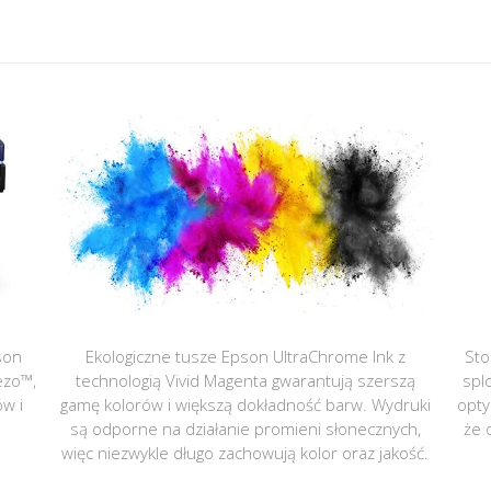
son
Ekologiczne tusze Epson UltraChrome Ink z
Sto
ezo™,
technologią Vivid Magenta gwarantują szerszą
spl
ów i
gamę kolorów i większą dokładność barw. Wydruki
opty
są odporne na działanie promieni słonecznych,
że 
więc niezwykle długo zachowują kolor oraz jakość.