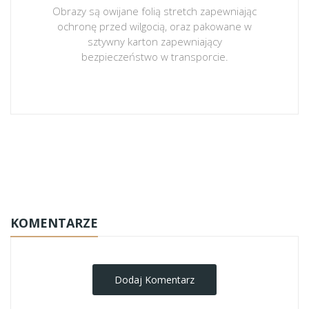
Obrazy są owijane folią stretch zapewniając
ochronę przed wilgocią, oraz pakowane w
sztywny karton zapewniający
bezpieczeństwo w transporcie.
obrazy-na-plotnie
KOMENTARZE
Dodaj Komentarz