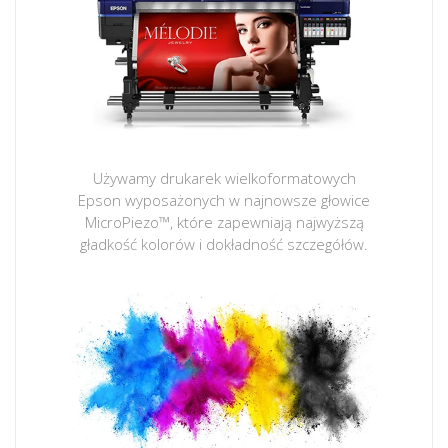
Używamy drukarek wielkoformatowych
Epson wyposażonych w najnowsze głowice
MicroPiezo™, które zapewniają najwyższą
gładkość kolorów i dokładność szczegółów.