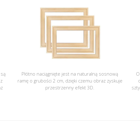
 są
Płótno naciągnięte jest na naturalną sosnową
O
 z
ramę o grubości 2 cm, dzięki czemu obraz zyskuje
az
przestrzenny efekt 3D.
szt