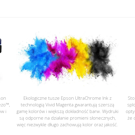
son
Ekologiczne tusze Epson UltraChrome Ink z
Sto
ezo™,
technologią Vivid Magenta gwarantują szerszą
spl
ów i
gamę kolorów i większą dokładność barw. Wydruki
opty
są odporne na działanie promieni słonecznych,
że 
więc niezwykle długo zachowują kolor oraz jakość.