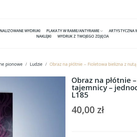
NALIZOWANE WYDRUKI
PLAKATY W RAMIE/ANTYRAMIE
ARTYSTYCZNA 
NAKLEJKI
WYDRUK Z TWOJEGO ZDJĘCIA
tne pionowe
Ludzie
Obraz na płótnie – Fioletowa bielizna z nu
Obraz na płótnie –
tajemnicy – jedno
L185
40,00 zł