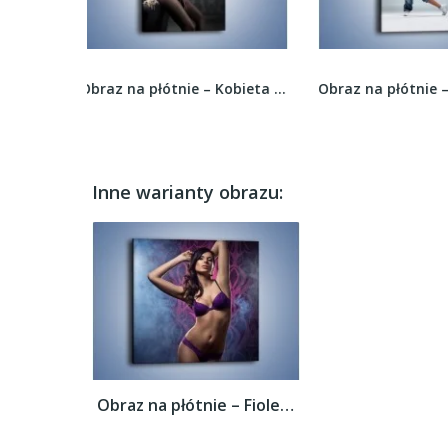
Obraz na płótnie – Kobieta nieprzewidywalna –...
Obraz na płótnie – Uliczny styl tańca –...
Inne warianty obrazu:
Obraz na płótnie – Fioletowa bielizna z...