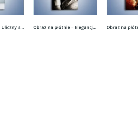
Obraz na płótnie – Elegancja i szyk –...
Obraz na płótnie – Waleczny jak lew –...