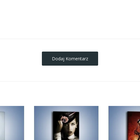
obrazy-na-plotnie
Dodaj Komentarz