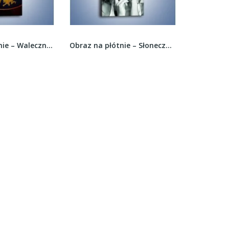
Obraz na płótnie – Słoneczna kalifornijska...
Obraz na płótnie – Za ciasna bielizna –...