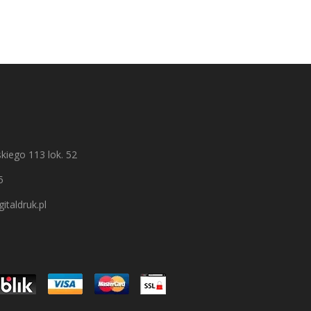
kiego 113 lok. 52
5
italdruk.pl