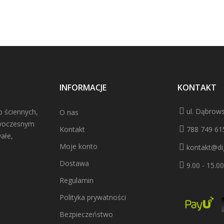
INFORMACJE
KONTAKT
ul. Dąbrows
b ściennych,
O nas
owoczesnym
Kontakt
788 749 61
ałe,
Moje konto
kontakt@dig
Dostawa
9.00 - 15.00
Regulamin
Polityka prywatności
Bezpieczeństwo