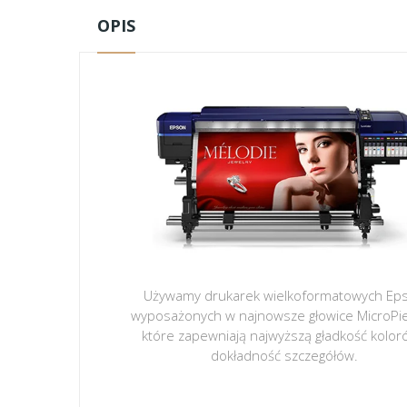
OPIS
Używamy drukarek wielkoformatowych Ep
wyposażonych w najnowsze głowice MicroPi
które zapewniają najwyższą gładkość kolor
dokładność szczegółów.