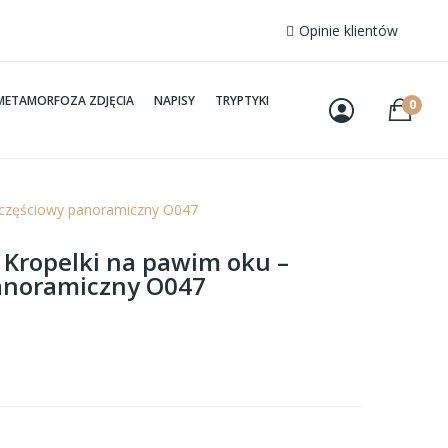
Opinie klientów
METAMORFOZA ZDJĘCIA
NAPISY
TRYPTYKI
0
noczęściowy panoramiczny O047
– Kropelki na pawim oku –
anoramiczny O047