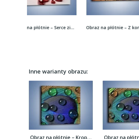
Obraz na płótnie – Serce zimne jak kryształ –...
Obraz na płótnie – Z kompasem przez świat –...
Inne warianty obrazu:
Obraz na płótnie – Kropelki na pawim oku –...