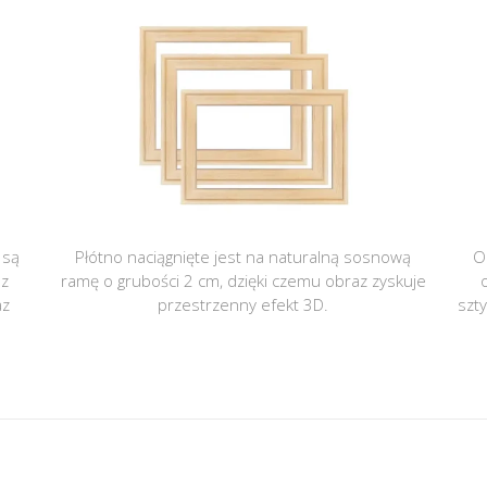
 są
Płótno naciągnięte jest na naturalną sosnową
O
 z
ramę o grubości 2 cm, dzięki czemu obraz zyskuje
az
przestrzenny efekt 3D.
szt