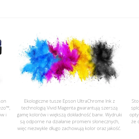
son
Ekologiczne tusze Epson UltraChrome Ink z
Sto
ezo™,
technologią Vivid Magenta gwarantują szerszą
spl
ów i
gamę kolorów i większą dokładność barw. Wydruki
opty
są odporne na działanie promieni słonecznych,
że 
więc niezwykle długo zachowują kolor oraz jakość.