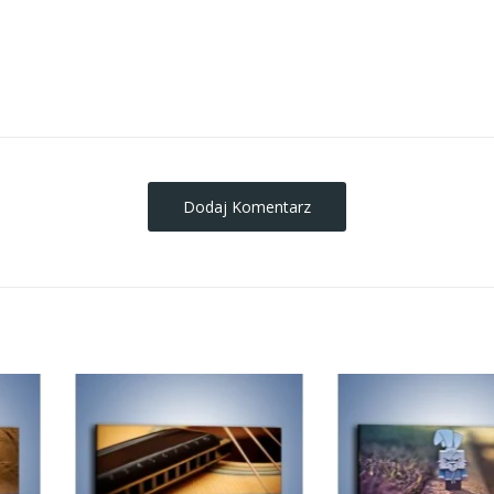
obrazy-na-plotnie
Dodaj Komentarz