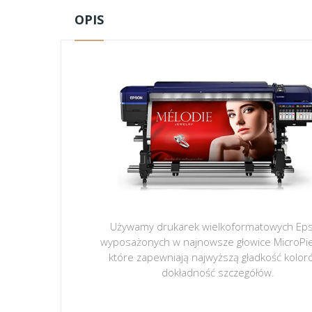
OPIS
Używamy drukarek wielkoformatowych Ep
wyposażonych w najnowsze głowice MicroPi
które zapewniają najwyższą gładkość kolor
dokładność szczegółów.