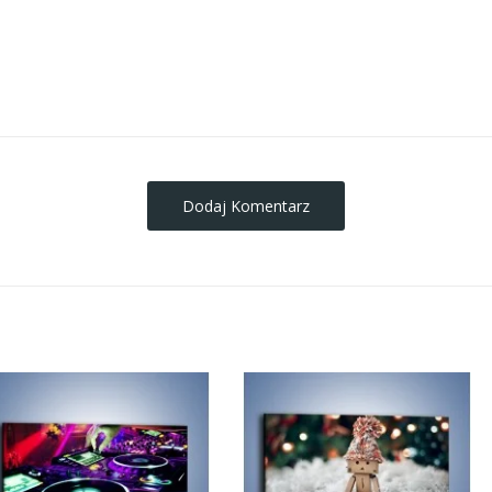
obrazy-na-plotnie
Dodaj Komentarz