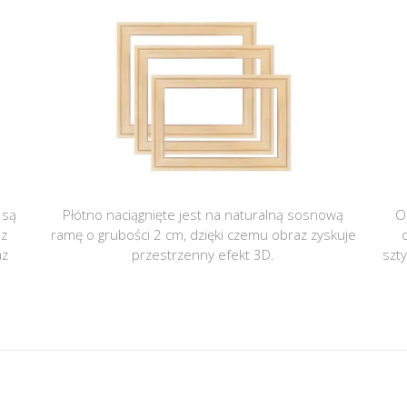
 są
Płótno naciągnięte jest na naturalną sosnową
O
 z
ramę o grubości 2 cm, dzięki czemu obraz zyskuje
az
przestrzenny efekt 3D.
szt