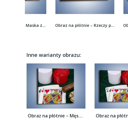
Obraz na płótnie – Maska ze znaczącymi...
Obraz na płótnie – Rzeczy porzucone po...
Inne warianty obrazu:
Obraz na płótnie – Męski świat hazardu –...