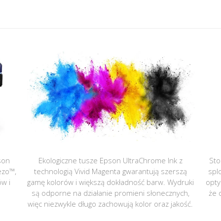
son
Ekologiczne tusze Epson UltraChrome Ink z
Sto
ezo™,
technologią Vivid Magenta gwarantują szerszą
spl
ów i
gamę kolorów i większą dokładność barw. Wydruki
opty
są odporne na działanie promieni słonecznych,
że 
więc niezwykle długo zachowują kolor oraz jakość.