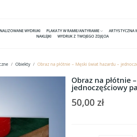
NALIZOWANE WYDRUKI
PLAKATY W RAMIE/ANTYRAMIE
ARTYSTYCZNA 
NAKLEJKI
WYDRUK Z TWOJEGO ZDJĘCIA
czne
Obiekty
Obraz na płótnie – Męski świat hazardu – jedno
Obraz na płótnie 
jednoczęściowy p
50,00 zł