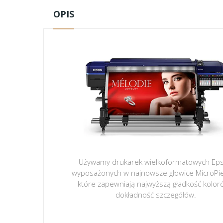
OPIS
Używamy drukarek wielkoformatowych Ep
wyposażonych w najnowsze głowice MicroPi
które zapewniają najwyższą gładkość kolor
dokładność szczegółów.