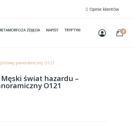
Opinie klientów
METAMORFOZA ZDJĘCIA
NAPISY
TRYPTYKI
0
częściowy panoramiczny O121
– Męski świat hazardu –
anoramiczny O121