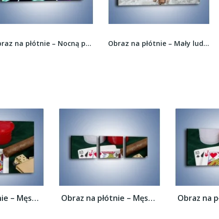
Obraz na płótnie – Nocną pora przy konsoli –...
Obraz na płótnie – Mały ludek zimową porą –...
Obraz na płótnie – Męski świat hazardu –...
Obraz na płótnie – Męski świat hazardu –...