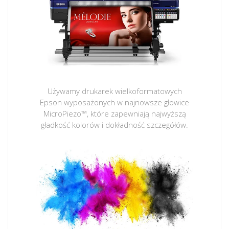
Używamy drukarek wielkoformatowych
Epson wyposażonych w najnowsze głowice
MicroPiezo™, które zapewniają najwyższą
gładkość kolorów i dokładność szczegółów.