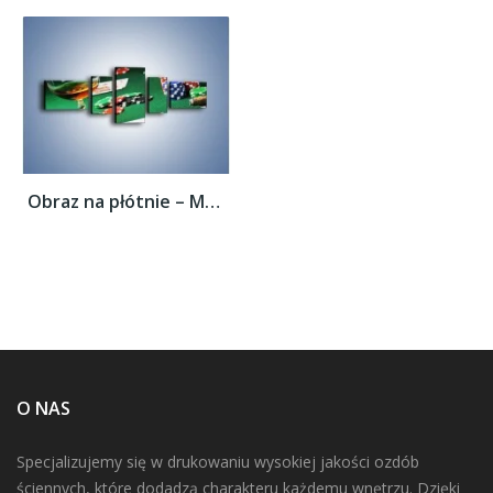
Obraz na płótnie – Mocne wrażenia w...
O NAS
Specjalizujemy się w drukowaniu wysokiej jakości ozdób
ściennych, które dodadzą charakteru każdemu wnętrzu. Dzięki