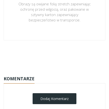
Obrazy są owijane folią stretch zapewniając
ochronę przed wilgocią, oraz pakowane w
sztywny karton zapewniający
bezpieczeństwo w transporcie.
obrazy-na-plotnie
KOMENTARZE
Dodaj Komentarz