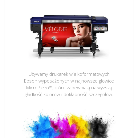
Używamy drukarek wielkoformatowych
Epson wyposażonych w najnowsze głowice
MicroPiezo™, które zapewniają najwyższą
gładkość kolorów i dokładność szczegółów.