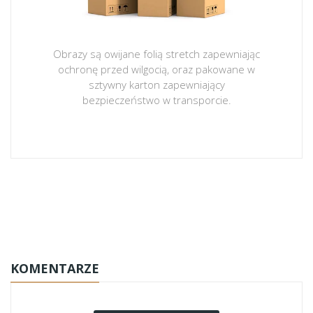
Obrazy są owijane folią stretch zapewniając
ochronę przed wilgocią, oraz pakowane w
sztywny karton zapewniający
bezpieczeństwo w transporcie.
obrazy-na-plotnie
KOMENTARZE