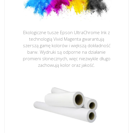
Ekologiczne tusze Epson UltraChrome Ink z
technologią Vivid Magenta gwarantują
szerszą gamę kolorów i większą dokładność
barw. Wydruki są odporne na działanie
promieni słonecznych, więc niezwykle długo
zachowują kolor oraz jakość.