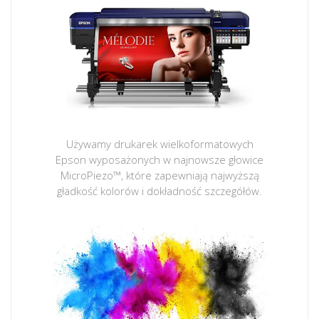
Używamy drukarek wielkoformatowych
Epson wyposażonych w najnowsze głowice
MicroPiezo™, które zapewniają najwyższą
gładkość kolorów i dokładność szczegółów.