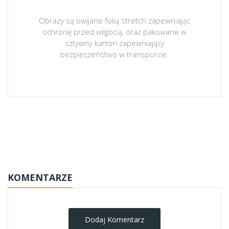
Obrazy są owijane folią stretch zapewniając
ochronę przed wilgocią, oraz pakowane w
sztywny karton zapewniający
bezpieczeństwo w transporcie.
obrazy-na-plotnie
KOMENTARZE
Dodaj Komentarz