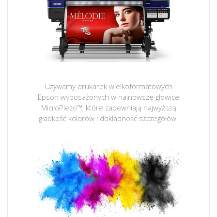
Używamy drukarek wielkoformatowych
Epson wyposażonych w najnowsze głowice
MicroPiezo™, które zapewniają najwyższą
gładkość kolorów i dokładność szczegółów.