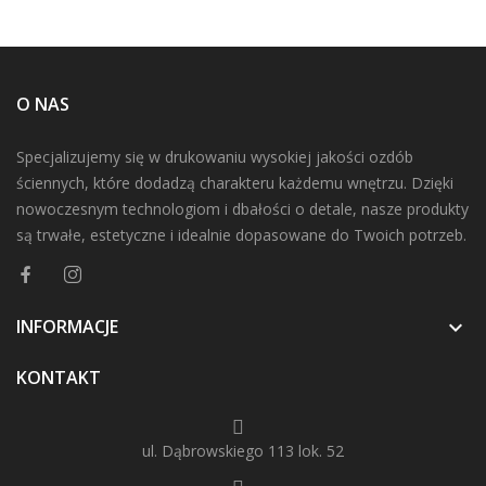
O NAS
Specjalizujemy się w drukowaniu wysokiej jakości ozdób
ściennych, które dodadzą charakteru każdemu wnętrzu. Dzięki
nowoczesnym technologiom i dbałości o detale, nasze produkty
są trwałe, estetyczne i idealnie dopasowane do Twoich potrzeb.
INFORMACJE

KONTAKT
ul. Dąbrowskiego 113 lok. 52