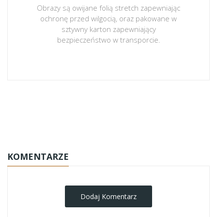
Obrazy są owijane folią stretch zapewniając
ochronę przed wilgocią, oraz pakowane w
sztywny karton zapewniający
bezpieczeństwo w transporcie.
obrazy-na-plotnie
KOMENTARZE
Dodaj Komentarz