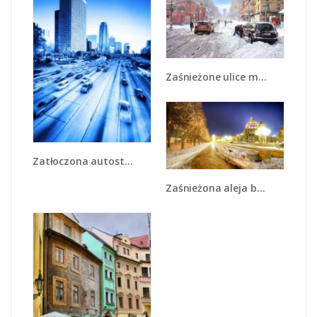
Zaśnieżone ulice miasta - AM342
Zatłoczona autostrada w ruchu - AM028
Zaśnieżona aleja bostońska - AM317