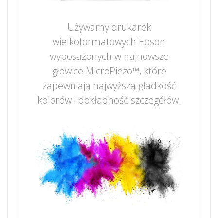
Używamy drukarek
wielkoformatowych Epson
wyposażonych w najnowsze
głowice MicroPiezo™, które
zapewniają najwyższą gładkość
kolorów i dokładność szczegółów.