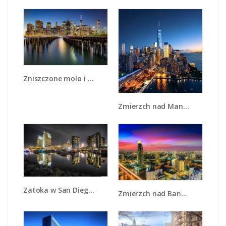
Zniszczone molo i widok na Manhattan - AM601
Zmierzch nad Manhattanem - AM749
Zatoka w San Diego - AM579
Zmierzch nad Bangkokiem - AM773