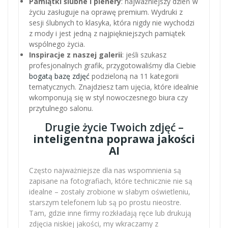
Pamiątki ślubne i plenery
: najważniejszy dzień w
życiu zasługuje na oprawę premium. Wydruki z
sesji ślubnych to klasyka, która nigdy nie wychodzi
z mody i jest jedną z najpiękniejszych pamiątek
wspólnego życia.
Inspiracje z naszej galerii
: jeśli szukasz
profesjonalnych grafik, przygotowaliśmy dla Ciebie
bogatą bazę zdjęć
podzieloną na 11 kategorii
tematycznych. Znajdziesz tam ujęcia, które idealnie
wkomponują się w styl nowoczesnego biura czy
przytulnego salonu.
Drugie życie Twoich zdjęć –
inteligentna poprawa jakości
AI
Często najważniejsze dla nas wspomnienia są
zapisane na fotografiach, które technicznie nie są
idealne – zostały zrobione w słabym oświetleniu,
starszym telefonem lub są po prostu nieostre.
Tam, gdzie inne firmy rozkładają ręce lub drukują
zdjęcia niskiej jakości, my wkraczamy z