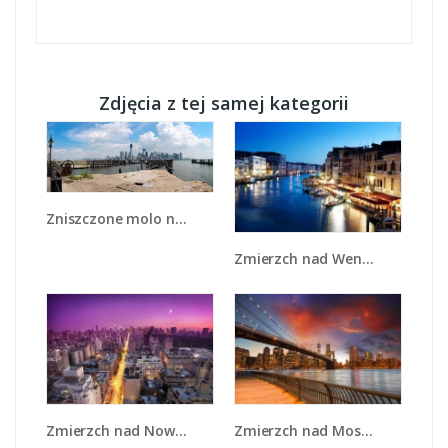
Zdjęcia z tej samej kategorii
Zniszczone molo na tle miasta - AM661
Zmierzch nad Wenecją - AM389
Zmierzch nad Nowym Jorkiem - AM657
Zmierzch nad Mostem Brooklińskim - AM793