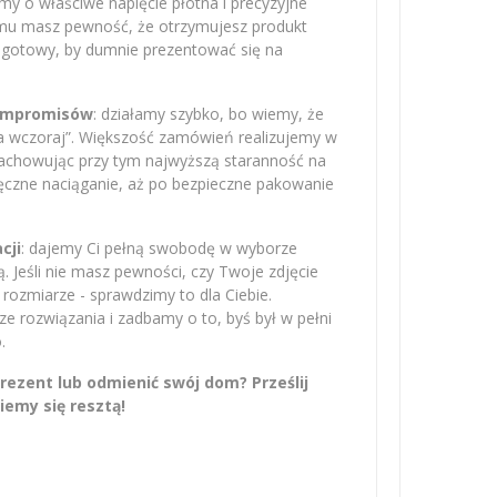
amy o właściwe napięcie płótna i precyzyjne
emu masz pewność, że otrzymujesz produkt
– gotowy, by dumnie prezentować się na
kompromisów
: działamy szybko, bo wiemy, że
na wczoraj”. Większość zamówień realizujemy w
zachowując przy tym najwyższą staranność na
ręczne naciąganie, aż po bezpieczne pakowanie
cji
: dajemy Ci pełną swobodę w wyborze
 Jeśli nie masz pewności, czy Twoje zdjęcie
rozmiarze - sprawdzimy to dla Ciebie.
 rozwiązania i zadbamy o to, byś był w pełni
.
ezent lub odmienić swój dom? Prześlij
iemy się resztą!