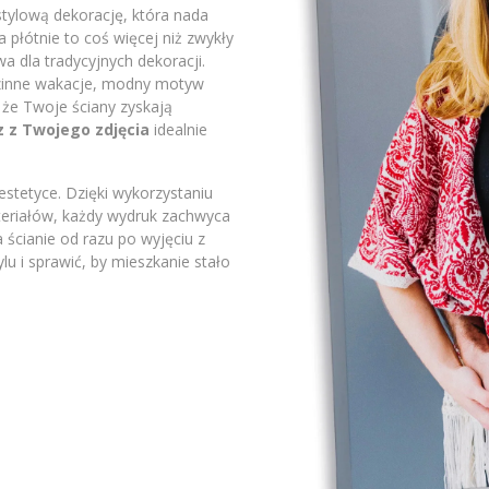
stylową dekorację, która nada
płótnie to coś więcej niż zwykły
a dla tradycyjnych dekoracji.
odzinne wakacje, modny motyw
 że Twoje ściany zyskają
z z Twojego zdjęcia
idealnie
stetyce. Dzięki wykorzystaniu
ateriałów, każdy wydruk zachwyca
 ścianie od razu po wyjęciu z
lu i sprawić, by mieszkanie stało