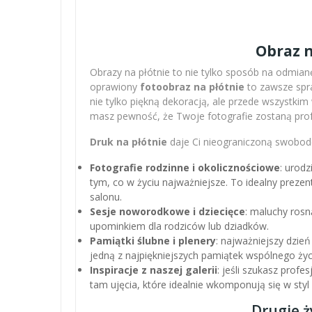
Obraz n
Obrazy na płótnie to nie tylko sposób na odmianę
oprawiony
fotoobraz na płótnie
to zawsze spra
nie tylko piękną dekoracją, ale przede wszystki
masz pewność, że Twoje fotografie zostaną pro
Druk na płótnie
daje Ci nieograniczoną swobodę
Fotografie rodzinne i okolicznościowe
: urodz
tym, co w życiu najważniejsze. To idealny preze
salonu.
Sesje noworodkowe i dziecięce
: maluchy rosn
upominkiem dla rodziców lub dziadków.
Pamiątki ślubne i plenery
: najważniejszy dzień
jedną z najpiękniejszych pamiątek wspólnego życ
Inspiracje z naszej galerii
: jeśli szukasz profe
tam ujęcia, które idealnie wkomponują się w sty
Drugie ż