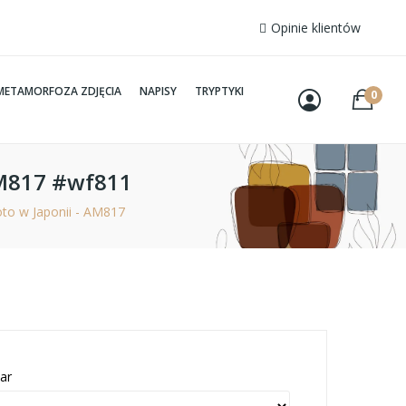
Opinie klientów
METAMORFOZA ZDJĘCIA
NAPISY
TRYPTYKI
0
AM817 #wf811
o w Japonii - AM817
ar