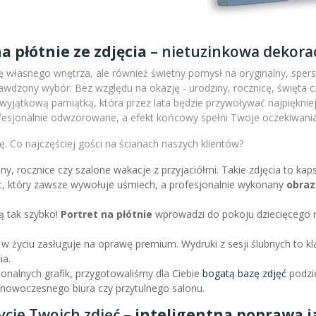
a płótnie ze zdjęcia
– nietuzinkowa dekorac
 własnego wnętrza, ale również świetny pomysł na oryginalny, sperso
wdzony wybór. Bez względu na okazję - urodziny, rocznicę, święta c
m wyjątkową pamiątką, która przez lata będzie przywoływać najpiękni
fesjonalnie odwzorowane, a efekt końcowy spełni Twoje oczekiwania
. Co najczęściej gości na ścianach naszych klientów?
iny, rocznice czy szalone wakacje z przyjaciółmi. Takie zdjęcia to k
nt, który zawsze wywołuje uśmiech, a profesjonalnie wykonany
obraz
ą tak szybko!
Portret na płótnie
wprowadzi do pokoju dziecięcego r
 w życiu zasługuje na oprawę premium. Wydruki z sesji ślubnych to kl
ia.
sjonalnych grafik, przygotowaliśmy dla Ciebie
bogatą bazę zdjęć
podzie
l nowoczesnego biura czy przytulnego salonu.
ycie Twoich zdjęć –
inteligentna poprawa ja