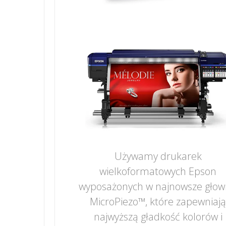
Używamy drukarek
wielkoformatowych Epson
wyposażonych w najnowsze głow
MicroPiezo™, które zapewniaj
najwyższą gładkość kolorów i