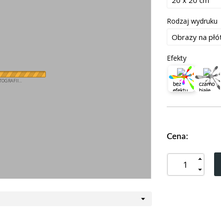
Rodzaj wydruku
Efekty
OGRAFII...
Cena: