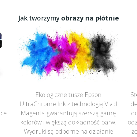
Jak tworzymy
obrazy na płótnie
Ekologiczne tusze Epson
St
UltraChrome Ink z technologią Vivid
de
ice
Magenta gwarantują szerszą gamę
do
ą
kolorów i większą dokładność barw.
odz
Wydruki są odporne na działanie
że