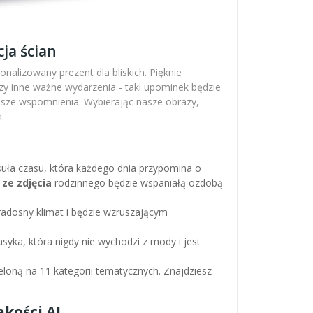
ja ścian
nalizowany prezent dla bliskich. Pięknie
zy inne ważne wydarzenia - taki upominek będzie
ejsze wspomnienia. Wybierając nasze obrazy,
.
apsuła czasu, która każdego dnia przypomina o
 ze zdjęcia
rodzinnego będzie wspaniałą ozdobą
adosny klimat i będzie wzruszającym
asyka, która nigdy nie wychodzi z mody i jest
loną na 11 kategorii tematycznych. Znajdziesz
kości AI