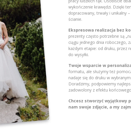
pracy ludzkich rąk. Osobiście db
wykończenie krawędzi. Dzięki t
dopracowany, trwały i unikalny 
ścianie.
Ekspresowa realizacja bez 
prezenty często potrzebne są „
ciągu jednego dnia roboczego, 
każdym etapie: od druku, przez 
do wysyłki.
Twoje wsparcie w personaliza
formatu, ale służymy też pomocą.
nadaje się do druku w wybranym 
Doradzimy, podpowiemy najlepsze
zadowolony z efektu końcowego
Chcesz stworzyć wyjątkowy pr
nam swoje zdjęcie, a my zajm