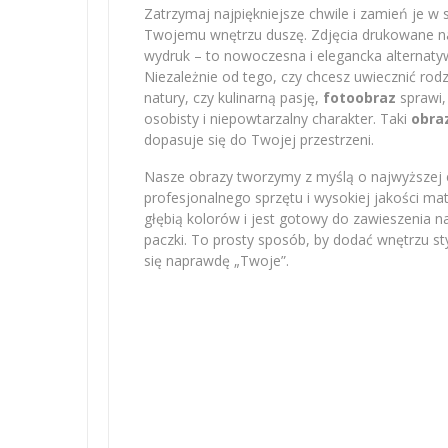
Zatrzymaj najpiękniejsze chwile i zamień je w 
Twojemu wnętrzu duszę. Zdjęcia drukowane na 
wydruk – to nowoczesna i elegancka alternatyw
Niezależnie od tego, czy chcesz uwiecznić r
natury, czy kulinarną pasję,
fotoobraz
sprawi,
osobisty i niepowtarzalny charakter. Taki
obra
dopasuje się do Twojej przestrzeni.
Nasze obrazy tworzymy z myślą o najwyższej e
profesjonalnego sprzętu i wysokiej jakości m
głębią kolorów i jest gotowy do zawieszenia na
paczki. To prosty sposób, by dodać wnętrzu sty
się naprawdę „Twoje”.