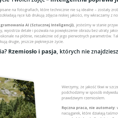
isane na fotografiach, które technicznie nie są idealne – zostały zr
 rozkładają ręce lub drukują zdjęcia niskiej jakości, my wkraczamy z 
amowania AI (Sztucznej Inteligencji)
, jesteśmy w stanie przy
 wyostrza detale i pozwala na powiększenie obrazu bez utraty jakoś
doskonale na płótnie, niezależnie od jego pierwotnych parametrów. 
ją drugie, jeszcze piękniejsze życie.
ia?
Rzemiosło i pasja
, których nie znajdzies
Wierzymy, że jakość tkwi w szc
podchodzimy w sposób indywidual
prawdziwym rzemiosłem.
Ręczna praca, nie automaty
:
naciągarek, które działają taśm