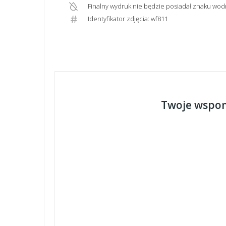
Finalny wydruk nie będzie posiadał znaku wod
Identyfikator zdjęcia: wf811
Twoje wspom