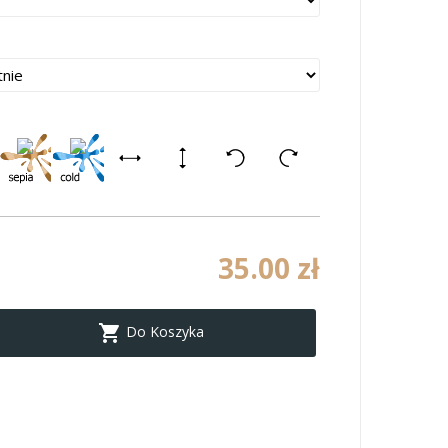
35.00 zł

Do Koszyka