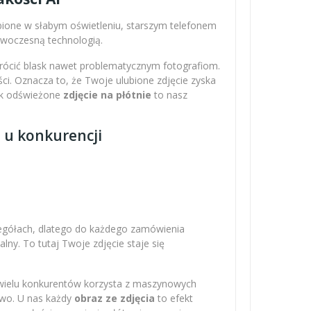
obione w słabym oświetleniu, starszym telefonem
nowoczesną technologią.
wrócić blask nawet problematycznym fotografiom.
ci. Oznacza to, że Twoje ulubione zdjęcie zyska
Tak odświeżone
zdjęcie na płótnie
to nasz
z u konkurencji
zegółach, dlatego do każdego zamówienia
ny. To tutaj Twoje zdjęcie staje się
 wielu konkurentów korzysta z maszynowych
owo. U nas każdy
obraz ze zdjęcia
to efekt