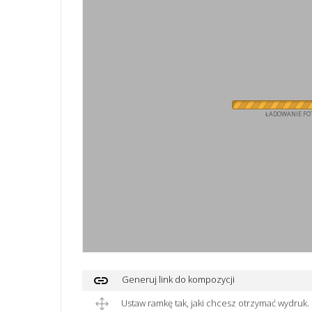
ŁADOWANIE FOT
link
Generuj link do kompozycji
Ustaw ramkę tak, jaki chcesz otrzymać wydruk.