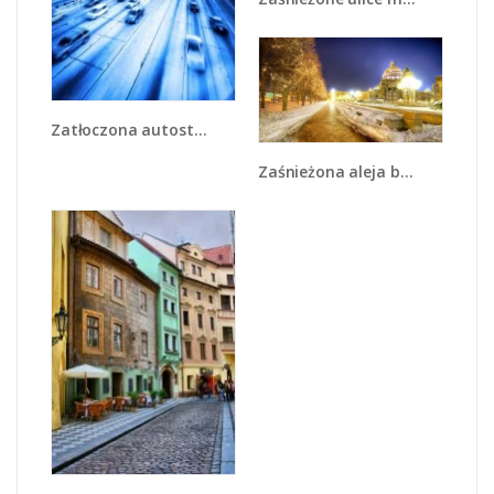
Zatłoczona autostrada w ruchu - AM028
Zaśnieżona aleja bostońska - AM317