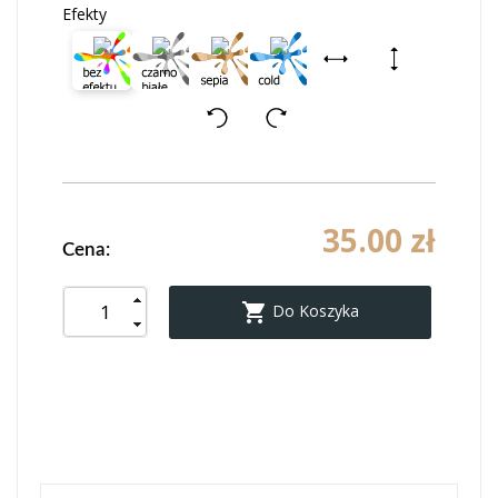
Efekty
35.00 zł
Cena:

Do Koszyka