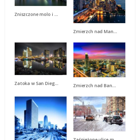
Zniszczone molo i widok na Manhattan - AM601
Zmierzch nad Manhattanem - AM749
Zatoka w San Diego - AM579
Zmierzch nad Bangkokiem - AM773
Zaśnieżone ulice miasta - AM342