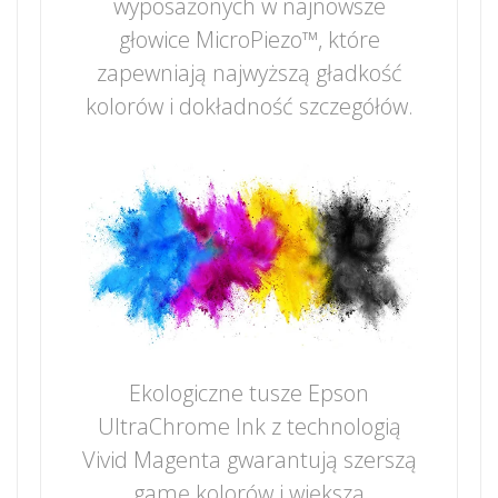
wyposażonych w najnowsze
głowice MicroPiezo™, które
zapewniają najwyższą gładkość
kolorów i dokładność szczegółów.
Ekologiczne tusze Epson
UltraChrome Ink z technologią
Vivid Magenta gwarantują szerszą
gamę kolorów i większą