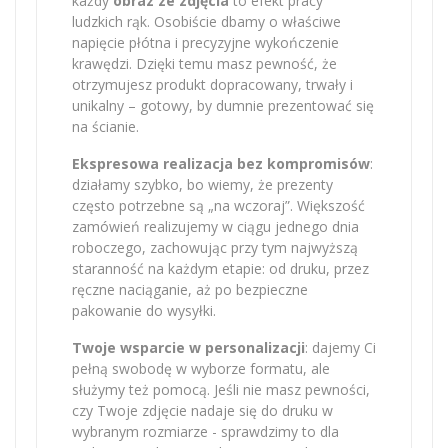
każdy
obraz ze zdjęcia
to efekt pracy
ludzkich rąk. Osobiście dbamy o właściwe
napięcie płótna i precyzyjne wykończenie
krawędzi. Dzięki temu masz pewność, że
otrzymujesz produkt dopracowany, trwały i
unikalny – gotowy, by dumnie prezentować się
na ścianie.
Ekspresowa realizacja bez kompromisów
:
działamy szybko, bo wiemy, że prezenty
często potrzebne są „na wczoraj”. Większość
zamówień realizujemy w ciągu jednego dnia
roboczego, zachowując przy tym najwyższą
staranność na każdym etapie: od druku, przez
ręczne naciąganie, aż po bezpieczne
pakowanie do wysyłki.
Twoje wsparcie w personalizacji
: dajemy Ci
pełną swobodę w wyborze formatu, ale
służymy też pomocą. Jeśli nie masz pewności,
czy Twoje zdjęcie nadaje się do druku w
wybranym rozmiarze - sprawdzimy to dla