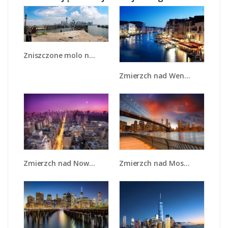
Zniszczone molo na tle miasta - AM661
Zmierzch nad Wenecją - AM389
Zmierzch nad Nowym Jorkiem - AM657
Zmierzch nad Mostem Brooklińskim - AM793