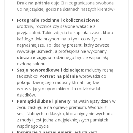
Druk na płótnie
daje Ci nieograniczoną swobodę.
Co najczęściej gości na ścianach naszych klientów?
Fotografie rodzinne i okolicznościowe
:
urodziny, rocznice czy szalone wakacje z
przyjaciółmi. Takie zdjęcia to kapsuła czasu, która
każdego dnia przypomina o tym, co w życiu
najważniejsze. To idealny prezent, który zawsze
wywołuje uśmiech, a profesjonalnie wykonany
obraz ze zdjęcia
rodzinnego będzie wspaniałą
ozdobą salonu.
Sesje noworodkowe i dziecięce
: maluchy rosną
tak szybko!
Portret na płótnie
wprowadzi do
pokoju dziecięcego radosny klimat i będzie
wzruszającym upominkiem dla rodziców lub
dziadków.
Pamiątki ślubne i plenery
: najważniejszy dzień w
życiu zasługuje na oprawę premium. Wydruki z
sesji ślubnych to klasyka, która nigdy nie wychodzi
z mody i jest jedną z najpiękniejszych pamiątek
wspólnego życia.
Inspiracje z naszej galerii
: jeśli szukasz