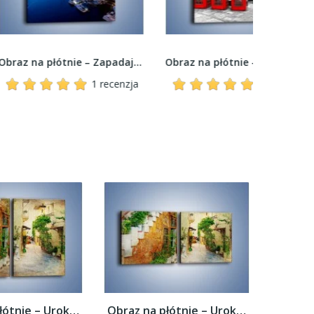
Obraz na płótnie – Zapadająca noc nad Vancouver...
Obraz na płótnie – Czerwony autobus i budki...
1 recenzja
1 recenzja
Obraz na płótnie – Urokliwa uliczka w...
Obraz na płótnie – Urokliwa uliczka w...