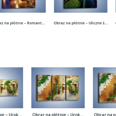
Obraz na płótnie – Romantyczne miasteczko pod...
Obraz na płótnie – Uliczne światła Szanghaju –...
Obraz na płótnie – Urokliwa uliczka w...
Obraz na płótnie – Urokliwa uliczka w...