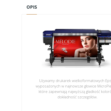
OPIS
Używamy drukarek wielkoformatowych Ep
wyposażonych w najnowsze głowice MicroPi
które zapewniają najwyższą gładkość kolor
dokładność szczegółów.