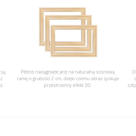
 są
Płótno naciągnięte jest na naturalną sosnową
O
 z
ramę o grubości 2 cm, dzięki czemu obraz zyskuje
az
przestrzenny efekt 3D.
szt