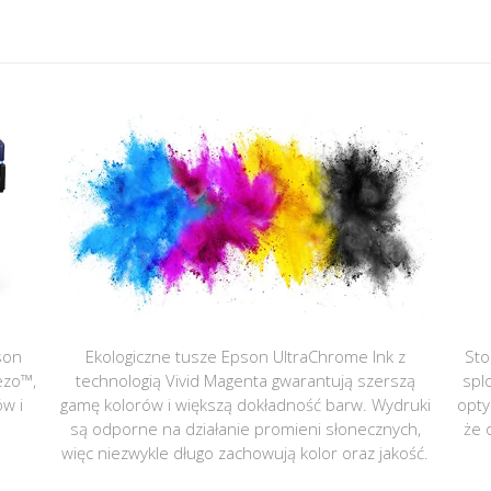
son
Ekologiczne tusze Epson UltraChrome Ink z
Sto
ezo™,
technologią Vivid Magenta gwarantują szerszą
spl
ów i
gamę kolorów i większą dokładność barw. Wydruki
opty
są odporne na działanie promieni słonecznych,
że 
więc niezwykle długo zachowują kolor oraz jakość.