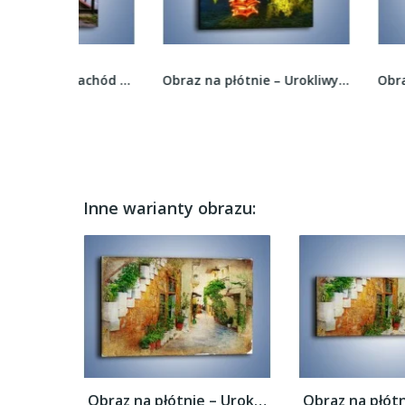
Obraz na płótnie – Zachód słońca nad...
Obraz na płótnie – Urokliwy park w Chinach –...
Inne warianty obrazu:
Obraz na płótnie – Urokliwa uliczka w...