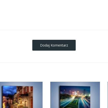
obrazy-na-plotnie
Dodaj Komentarz