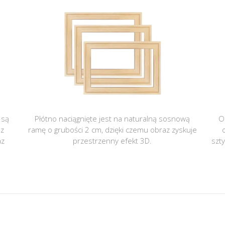
 są
Płótno naciągnięte jest na naturalną sosnową
O
 z
ramę o grubości 2 cm, dzięki czemu obraz zyskuje
az
przestrzenny efekt 3D.
szt