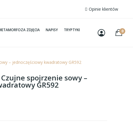
Opinie klientów
METAMORFOZA ZDJĘCIA
NAPISY
TRYPTYKI
0
e sowy – jednoczęściowy kwadratowy GR592
 Czujne spojrzenie sowy –
wadratowy GR592