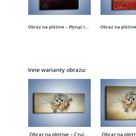
Obraz na płótnie – Zimowy klimat na wsi –...
Obraz na płótnie – Płynąć razem z falą –...
Inne warianty obrazu:
Obraz na płótnie – Czujne spojrzenie sowy...