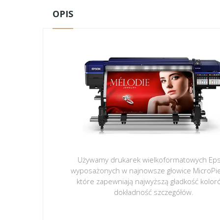
OPIS
Używamy drukarek wielkoformatowych Ep
wyposażonych w najnowsze głowice MicroPi
które zapewniają najwyższą gładkość kolor
dokładność szczegółów.