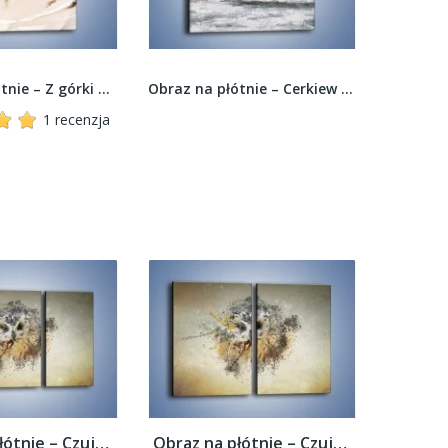
Obraz na płótnie – Z górki na pazurki –...
Obraz na płótnie – Cerkiew w trakcie zimy –...
1 recenzja
Obraz na płótnie – Czujne spojrzenie sowy...
Obraz na płótnie – Czujne spojrzenie sowy...