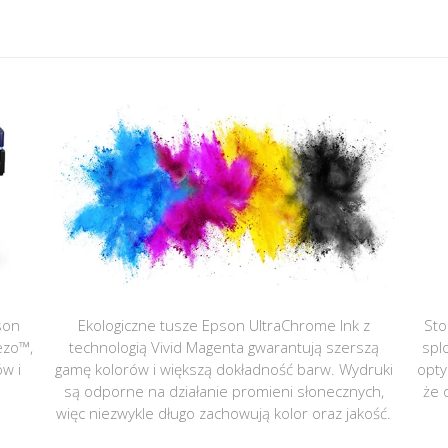
son
Ekologiczne tusze Epson UltraChrome Ink z
Sto
ezo™,
technologią Vivid Magenta gwarantują szerszą
spl
ów i
gamę kolorów i większą dokładność barw. Wydruki
opty
są odporne na działanie promieni słonecznych,
że 
więc niezwykle długo zachowują kolor oraz jakość.