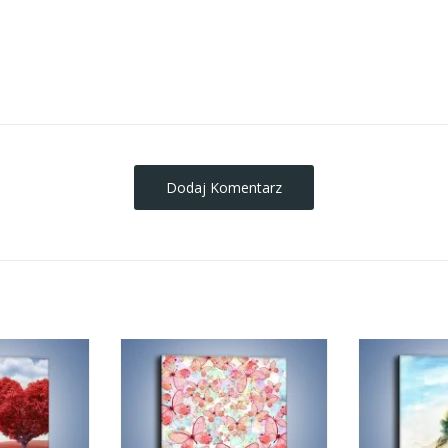
obrazy-na-plotnie
Dodaj Komentarz