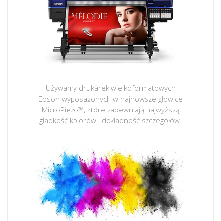
Używamy drukarek wielkoformatowych
Epson wyposażonych w najnowsze głowice
MicroPiezo™, które zapewniają najwyższą
gładkość kolorów i dokładność szczegółów.