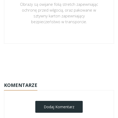
Obrazy są owijane folią stretch zapewniając
ochronę przed wilgocią, oraz pakowane w
sztywny karton zapewniający
bezpieczeństwo w transporcie.
obrazy-na-plotnie
KOMENTARZE
Dodaj Komentarz