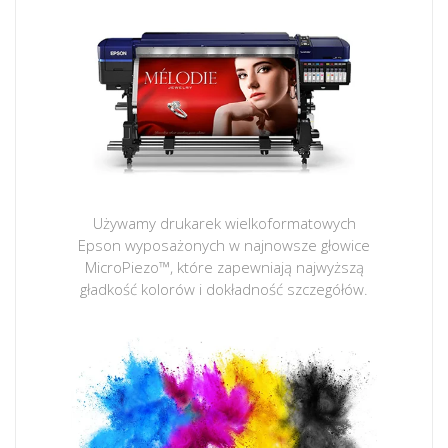
Używamy drukarek wielkoformatowych
Epson wyposażonych w najnowsze głowice
MicroPiezo™, które zapewniają najwyższą
gładkość kolorów i dokładność szczegółów.