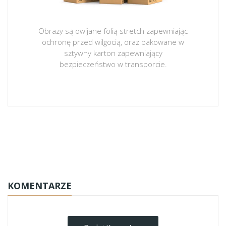
Obrazy są owijane folią stretch zapewniając
ochronę przed wilgocią, oraz pakowane w
sztywny karton zapewniający
bezpieczeństwo w transporcie.
obrazy-na-plotnie
KOMENTARZE