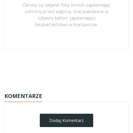
Obrazy są owijane folią stretch zapewniając
ochronę przed wilgocią, oraz pakowane w
sztywny karton zapewniający
bezpieczeństwo w transporcie.
obrazy-na-plotnie
KOMENTARZE
Dodaj Komentarz