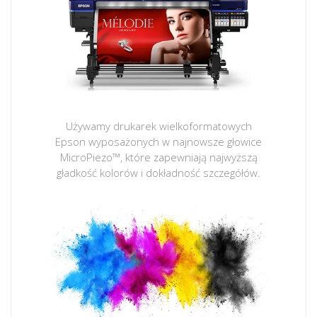
Używamy drukarek wielkoformatowych
Epson wyposażonych w najnowsze głowice
MicroPiezo™, które zapewniają najwyższą
gładkość kolorów i dokładność szczegółów.