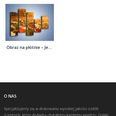
Obraz na płótnie – Jesień na trawie –...
O NAS
Specjalizujemy się w drukowaniu wysokiej jakości ozdób
ściennych, które dodadzą charakteru każdemu wnętrzu. Dzięki