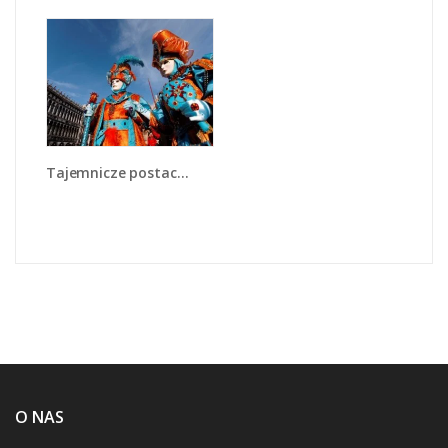
Tajemnicze postacie w wenecji - L211
O NAS