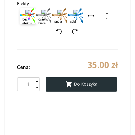
Efekty
35.00 zł
Cena:

Do Koszyka