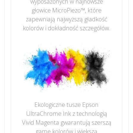
wyposażonych w najnowsze
głowice MicroPiezo™, które
zapewniają najwyższą gładkość
kolorów i dokładność szczegółów.
Ekologiczne tusze Epson
UltraChrome Ink z technologią
Vivid Magenta gwarantują szerszą
gamę kolorów i większą