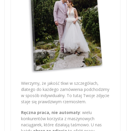
Wierzymy, że jakość tkwi w szczegółach,
dlatego do każdego zamówienia podchodzimy
w sposób indywidualny. To tutaj Twoje zdjęcie
staje się prawdziwym rzemiosłem.
Ręczna praca, nie automaty
: wielu
konkurentów korzysta z maszynowych
naciągarek, które działają taśmowo. U nas
każdy
obraz ze zdjęcia
to efekt pracy