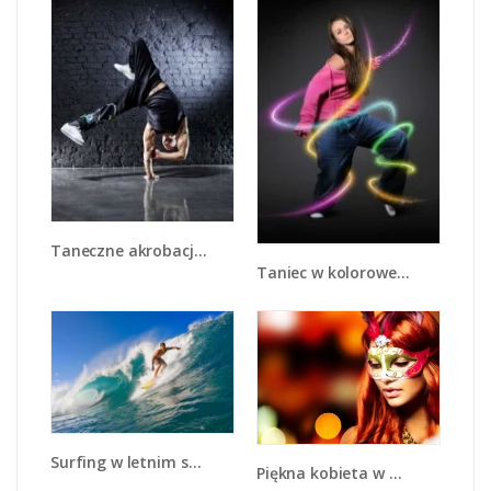
Taneczne akrobacje na jednej dłoni - L026
Taniec w kolorowej serpentynie - L002
Surfing w letnim sezonie - L132
Piękna kobieta w masce - L225