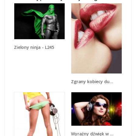
Zielony ninja - L245
Zgrany kobiecy duet - L112
Wyraźny dźwięk w słuchawkach - L014