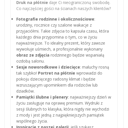
Druk na płótnie
daje Ci nieograniczoną swobodę.
Co najczęściej gości na ścianach naszych klientów?
Fotografie rodzinne i okolicznościowe
:
urodziny, rocznice czy szalone wakacje z
przyjaciółmi. Takie zdjęcia to kapsuła czasu, która
każdego dnia przypomina o tym, co w życiu
najważniejsze. To idealny prezent, który zawsze
wywołuje uśmiech, a profesjonalnie wykonany
obraz ze zdjęcia
rodzinnego będzie wspaniałą
ozdobą salonu.
Sesje noworodkowe i dziecięce
: maluchy rosną
tak szybko!
Portret na płótnie
wprowadzi do
pokoju dziecięcego radosny klimat i będzie
wzruszającym upominkiem dla rodziców lub
dziadków.
Pamiątki ślubne i plenery
: najważniejszy dzień w
życiu zasługuje na oprawę premium. Wydruki z
sesji ślubnych to klasyka, która nigdy nie wychodzi
z mody i jest jedną z najpiękniejszych pamiątek
wspólnego życia.
Inspiracje z naszej galerii
: jeśli szukasz