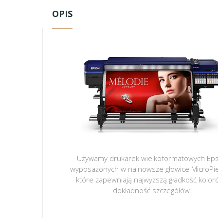
OPIS
Używamy drukarek wielkoformatowych Ep
wyposażonych w najnowsze głowice MicroPi
które zapewniają najwyższą gładkość kolor
dokładność szczegółów.