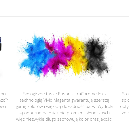
son
Ekologiczne tusze Epson UltraChrome Ink z
Sto
ezo™,
technologią Vivid Magenta gwarantują szerszą
spl
ów i
gamę kolorów i większą dokładność barw. Wydruki
opty
są odporne na działanie promieni słonecznych,
że 
więc niezwykle długo zachowują kolor oraz jakość.