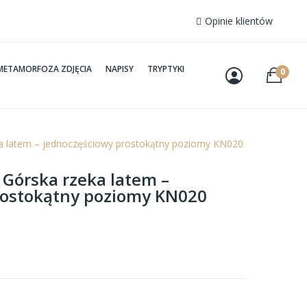
Opinie klientów
METAMORFOZA ZDJĘCIA
NAPISY
TRYPTYKI
0
ka latem – jednoczęściowy prostokątny poziomy KN020
 Górska rzeka latem –
rostokątny poziomy KN020