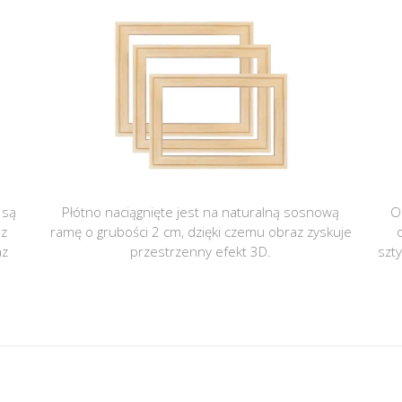
 są
Płótno naciągnięte jest na naturalną sosnową
O
 z
ramę o grubości 2 cm, dzięki czemu obraz zyskuje
az
przestrzenny efekt 3D.
szt