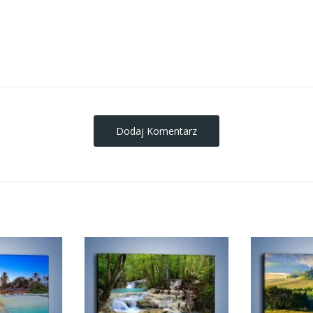
obrazy-na-plotnie
Dodaj Komentarz