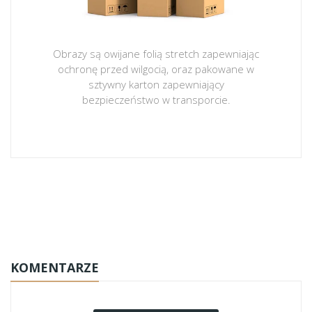
Obrazy są owijane folią stretch zapewniając
ochronę przed wilgocią, oraz pakowane w
sztywny karton zapewniający
bezpieczeństwo w transporcie.
obrazy-na-plotnie
KOMENTARZE