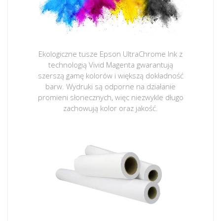
Ekologiczne tusze Epson UltraChrome Ink z
technologią Vivid Magenta gwarantują
szerszą gamę kolorów i większą dokładność
barw. Wydruki są odporne na działanie
promieni słonecznych, więc niezwykle długo
zachowują kolor oraz jakość.