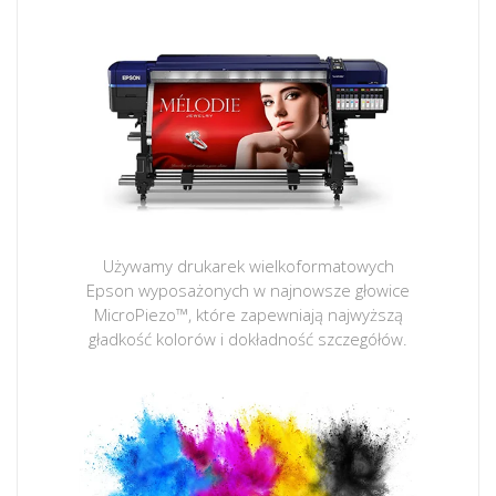
Używamy drukarek wielkoformatowych
Epson wyposażonych w najnowsze głowice
MicroPiezo™, które zapewniają najwyższą
gładkość kolorów i dokładność szczegółów.